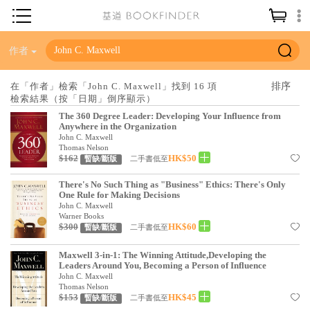
神學／教義
作者
讀經／研經
在「作者」檢索「John C. Maxwell」找到 16 項
檢索結果（按「日期」倒序顯示）
聖經
The 360 Degree Leader: Developing Your Influence from
信仰入門
Anywhere in the Organization
John C. Maxwell
教會歷史
Thomas Nelson
$162
HK$50
二手書低至
暫缺/斷版
靈修／禱告
There's No Such Thing as "Business" Ethics: There's Only
One Rule for Making Decisions
信徒生活
John C. Maxwell
Warner Books
教會事工
$300
HK$60
二手書低至
暫缺/斷版
分齡牧養
Maxwell 3-in-1: The Winning Attitude,Developing the
Leaders Around You, Becoming a Person of Influence
社會／倫理
John C. Maxwell
Thomas Nelson
$153
HK$45
哲學／宗教比較
二手書低至
暫缺/斷版