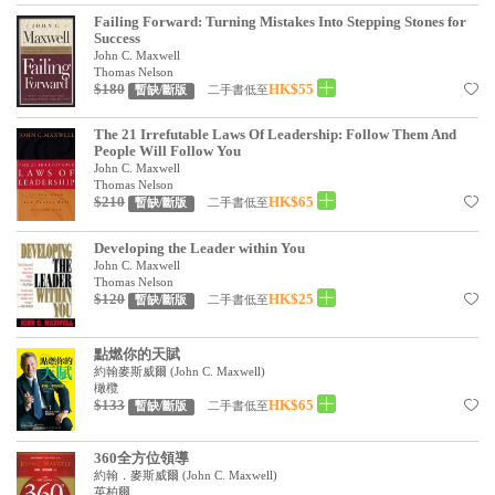
見證／傳記
Failing Forward: Turning Mistakes Into Stepping Stones for
Success
John C. Maxwell
文藝／勵志
Thomas Nelson
$180
HK$55
二手書低至
暫缺/斷版
童書
The 21 Irrefutable Laws Of Leadership: Follow Them And
精選影音
People Will Follow You
John C. Maxwell
其他
Thomas Nelson
$210
HK$65
二手書低至
暫缺/斷版
禮品專區
Developing the Leader within You
得獎作品推介
John C. Maxwell
Thomas Nelson
$120
HK$25
暢銷榜
二手書低至
暫缺/斷版
中文二手書
點燃你的天賦
約翰麥斯威爾
(
John C. Maxwell
)
英文二手書
橄欖
$133
HK$65
二手書低至
暫缺/斷版
精選英文書
電子書
360全方位領導
約翰．麥斯威爾
(
John C. Maxwell
)
英柏爾