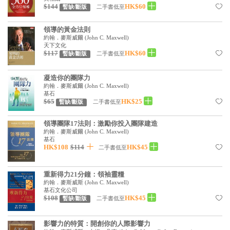
基道 Top 50
$144
HK$60
二手書低至
暫缺/斷版
領導的黃金法則
約翰．麥斯威爾
(
John C. Maxwell
)
天下文化
$117
HK$60
二手書低至
暫缺/斷版
凝造你的團隊力
約翰．麥斯威爾
(
John C. Maxwell
)
基石
$65
HK$25
二手書低至
暫缺/斷版
領導團隊17法則：激勵你投入團隊建造
約翰．麥斯威爾
(
John C. Maxwell
)
基石
HK$108
$114
HK$45
二手書低至
重新得力21分鐘：領袖靈糧
約翰．麥斯威斯
(
John C. Maxwell
)
基石文化公司
$108
HK$45
二手書低至
暫缺/斷版
影響力的特質：開創你的人際影響力