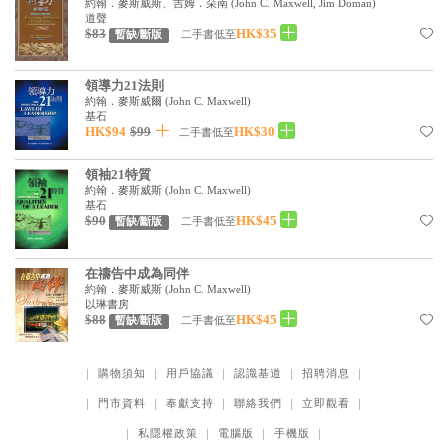
約翰．麥斯威斯、吉姆．朵南
(
John C. Maxwell, Jim Doman
)
道聲
$83
HK$35
二手書低至
暫缺/斷版
領導力21法則
約翰．麥斯威爾
(
John C. Maxwell
)
基石
HK$94
$99
HK$30
二手書低至
領袖21特質
約翰．麥斯威斯
(
John C. Maxwell
)
基石
$90
HK$45
二手書低至
暫缺/斷版
在禱告中成為同伴
約翰．麥斯威斯
(
John C. Maxwell
)
以琳書房
$88
HK$45
二手書低至
暫缺/斷版
｜
購物須知
｜
用戶協議
｜
認識基道
｜
招聘消息
｜
｜
門市資料
｜
奉獻支持
｜
聯絡我們
｜
立即觀看
｜
｜
私隱權政策
｜
電腦版
｜
手機版
｜