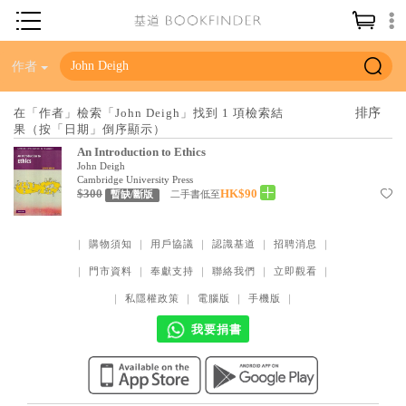
神學／教義
作者
讀經／研經
在「作者」檢索「John Deigh」找到 1 項檢索結
果（按「日期」倒序顯示）
聖經
An Introduction to Ethics
信仰入門
John Deigh
Cambridge University Press
$300
HK$90
教會歷史
二手書低至
暫缺/斷版
靈修／禱告
｜
購物須知
｜
用戶協議
｜
認識基道
｜
招聘消息
｜
信徒生活
｜
門市資料
｜
奉獻支持
｜
聯絡我們
｜
立即觀看
｜
教會事工
｜
私隱權政策
｜
電腦版
｜
手機版
｜
分齡牧養
我要捐書
社會／倫理
哲學／宗教比較