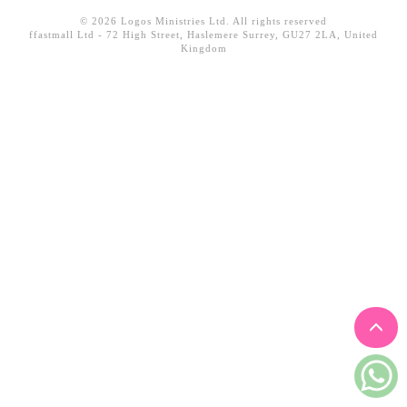
見證／傳記
© 2026 Logos Ministries Ltd. All rights reserved
ffastmall Ltd - 72 High Street, Haslemere Surrey, GU27 2LA, United
Kingdom
文藝／勵志
童書
精選影音
其他
禮品專區
得獎作品推介
暢銷榜
中文二手書
英文二手書
精選英文書
電子書