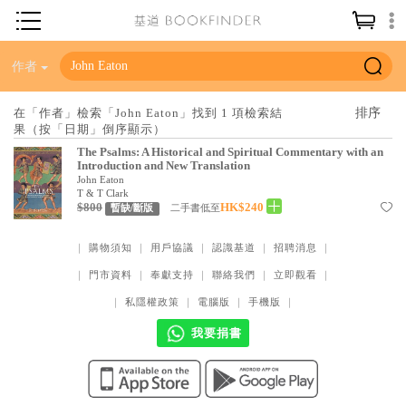
神學／教義
作者
讀經／研經
在「作者」檢索「John Eaton」找到 1 項檢索結
果（按「日期」倒序顯示）
聖經
The Psalms: A Historical and Spiritual Commentary with an
信仰入門
Introduction and New Translation
John Eaton
教會歷史
T & T Clark
$800
HK$240
二手書低至
暫缺/斷版
靈修／禱告
｜
購物須知
｜
用戶協議
｜
認識基道
｜
招聘消息
｜
信徒生活
｜
門市資料
｜
奉獻支持
｜
聯絡我們
｜
立即觀看
｜
教會事工
｜
私隱權政策
｜
電腦版
｜
手機版
｜
分齡牧養
我要捐書
社會／倫理
哲學／宗教比較