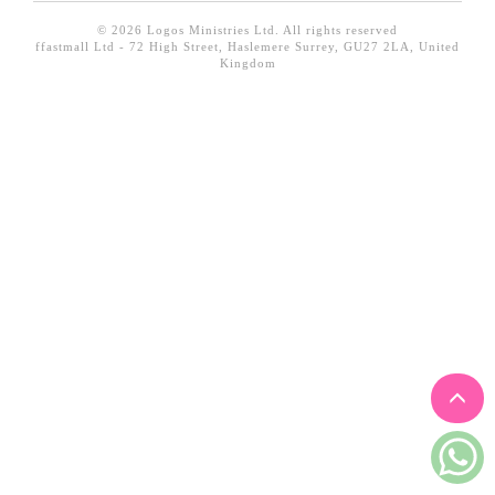
見證／傳記
© 2026 Logos Ministries Ltd. All rights reserved
ffastmall Ltd - 72 High Street, Haslemere Surrey, GU27 2LA, United
文藝／勵志
Kingdom
童書
精選影音
其他
禮品專區
得獎作品推介
暢銷榜
中文二手書
英文二手書
精選英文書
電子書