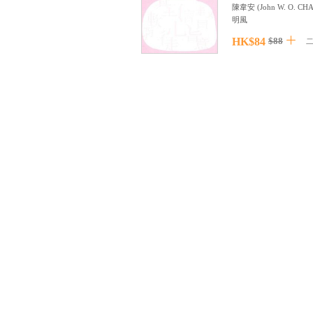
陳韋安
(
John W. O. CH
明風
HK$84
$88