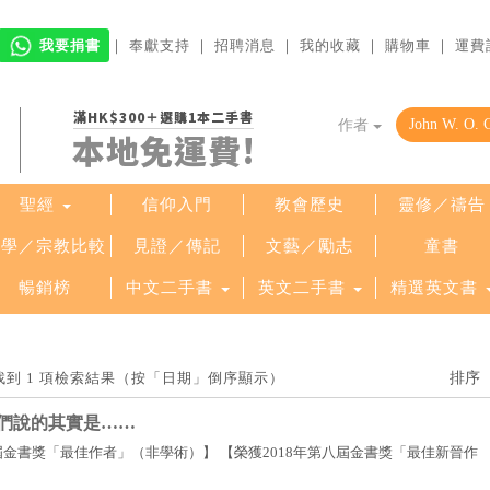
我要捐書
｜
奉獻支持
｜
招聘消息
｜
我的收藏
｜
購物車
｜
運費
滿HK$300＋選購1本二手書
作者
本地免運費!
聖經
信仰入門
教會歷史
靈修／禱告
哲學／宗教比較
見證／傳記
文藝／勵志
童書
暢銷榜
中文二手書
英文二手書
精選英文書
AN」找到 1 項檢索結果（按「日期」倒序顯示）
們說的其實是……
八屆金書獎「最佳作者」（非學術）】 【榮獲2018年第八屆金書獎「最佳新晉作