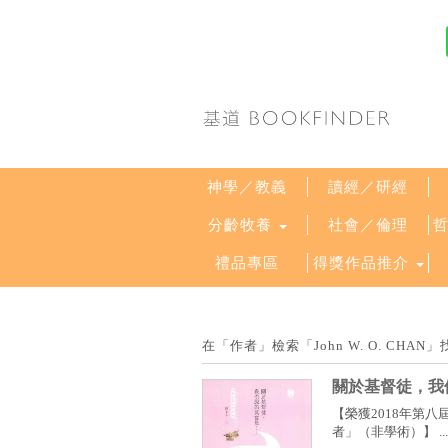
神學／教義
讀經／研經
分齡牧養
社會／倫理
禮品專區
得獎作品推介
在「作者」檢索「John W. O. CH
關於基督徒，我
【榮獲2018年第
者」（非學術）】 ...