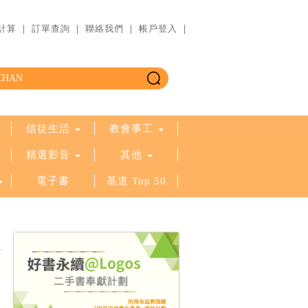
計算
｜
訂單查詢
｜
聯絡我們
｜
帳戶登入
｜
信徒生活
教會事工
精選影音
其他
電子書
基道 Top 50