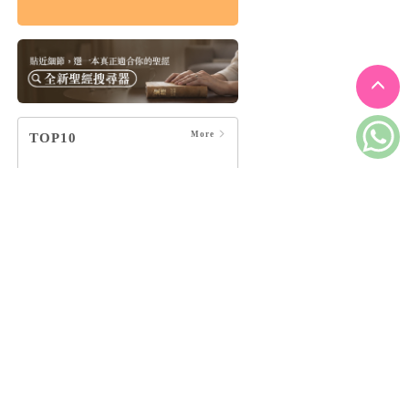
傷痛紀事：與失去共
存的日子，在終末期
盼之下
HK$131
$138
More
TOP10
陪你一起，等到天
01
亮：帶著堅定帶著溫
柔的陪伴紀事
羅乃萱
默默哀悼，靜靜陪
02
伴：陪自己走一段獨
一無二的傷慟之路
李雋
安靜是種志向
03
萊恩．提納第