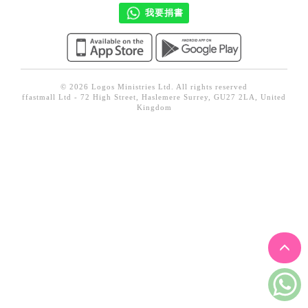
見證／傳記
我要捐書
文藝／勵志
童書
精選影音
© 2026 Logos Ministries Ltd. All rights reserved
ffastmall Ltd - 72 High Street, Haslemere Surrey, GU27 2LA, United
Kingdom
其他
禮品專區
得獎作品推介
暢銷榜
中文二手書
英文二手書
精選英文書
電子書