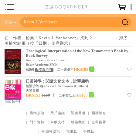
神學／教義
作者
讀經／研經
在「作者」檢索「Kevin J. Vanhoozer」找到 2
項檢索結果（按「日期」倒序顯示）
聖經
Theological Interpretation of the New Testament: A Book-by-
信仰入門
Book Survey
Kevin J. Vanhoozer (Editor)
教會歷史
Baker Academic/SPCK
$260
HK$105
二手書低至
暫缺/斷版
靈修／禱告
日常神學：閱讀文化文本，詮釋趨勢
范浩沙等 編
(
Kevin J. Vanhoozer & Others
)
信徒生活
天道書樓
HK$152
$160
HK$65
二手書低至
教會事工
分齡牧養
｜
購物須知
｜
用戶協議
｜
認識基道
｜
招聘消息
｜
社會／倫理
｜
門市資料
｜
奉獻支持
｜
聯絡我們
｜
立即觀看
｜
哲學／宗教比較
｜
私隱權政策
｜
電腦版
｜
手機版
｜