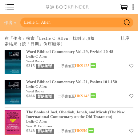
神學／教義
作者
讀經／研經
在「作者」檢索「Leslie C. Allen」找到 3 項檢
索結果（按「日期」倒序顯示）
聖經
Word Biblical Commentary Vol. 29, Ezekiel 20-48
信仰入門
Leslie C. Allen
Word Books
$315
HK$125
教會歷史
二手書低至
暫缺/斷版
靈修／禱告
Word Biblical Commentary Vol. 21, Psalms 101-150
Leslie C. Allen
信徒生活
Word Books
$366
HK$145
二手書低至
暫缺/斷版
教會事工
分齡牧養
The Books of Joel, Obadiah, Jonah, and Micah (The New
International Commentary on the Old Testament)
社會／倫理
Leslie C. Allen
Wm. B. Eerdmans
$248
HK$50
二手書低至
暫缺/斷版
哲學／宗教比較