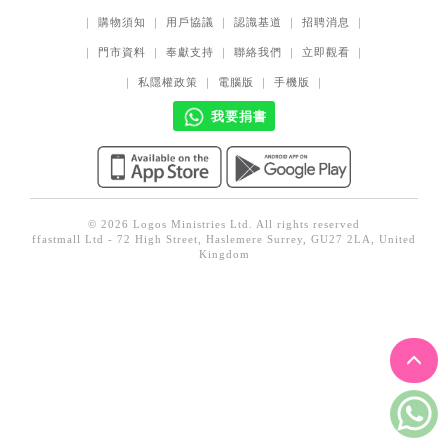
見證／傳記
｜
購物須知
｜
用戶協議
｜
認識基道
｜
招聘消息
｜
｜
門市資料
｜
奉獻支持
｜
聯絡我們
｜
立即觀看
｜
文藝／勵志
｜
私隱權政策
｜
電腦版
｜
手機版
｜
童書
我要捐書
精選影音
其他
禮品專區
© 2026 Logos Ministries Ltd. All rights reserved
得獎作品推介
ffastmall Ltd - 72 High Street, Haslemere Surrey, GU27 2LA, United
Kingdom
暢銷榜
中文二手書
英文二手書
精選英文書
電子書