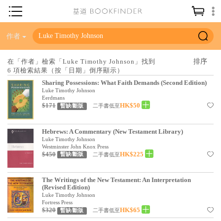
神學／教義
作者
讀經／研經
在「作者」檢索「Luke Timothy Johnson」找到
6 項檢索結果（按「日期」倒序顯示）
聖經
Sharing Possessions: What Faith Demands (Second Edition)
信仰入門
Luke Timothy Johnson
Eerdmans
$171
HK$50
教會歷史
二手書低至
暫缺/斷版
靈修／禱告
Hebrews: A Commentary (New Testament Library)
Luke Timothy Johnson
信徒生活
Westminster John Knox Press
$450
HK$225
二手書低至
暫缺/斷版
教會事工
分齡牧養
The Writings of the New Testament: An Interpretation
(Revised Edition)
社會／倫理
Luke Timothy Johnson
Fortress Press
$320
HK$65
二手書低至
暫缺/斷版
哲學／宗教比較