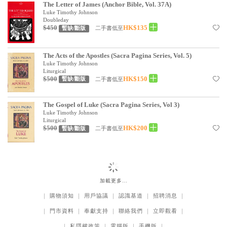
The Letter of James (Anchor Bible, Vol. 37A)
見證／傳記
Luke Timothy Johnson
Doubleday
文藝／勵志
$450
HK$135
二手書低至
暫缺/斷版
童書
The Acts of the Apostles (Sacra Pagina Series, Vol. 5)
Luke Timothy Johnson
精選影音
Liturgical
$500
HK$150
二手書低至
暫缺/斷版
其他
禮品專區
The Gospel of Luke (Sacra Pagina Series, Vol 3)
Luke Timothy Johnson
得獎作品推介
Liturgical
$500
HK$200
二手書低至
暫缺/斷版
暢銷榜
中文二手書
英文二手書
加載更多…
精選英文書
｜
購物須知
｜
用戶協議
｜
認識基道
｜
招聘消息
｜
電子書
｜
門市資料
｜
奉獻支持
｜
聯絡我們
｜
立即觀看
｜
｜
私隱權政策
｜
電腦版
｜
手機版
｜