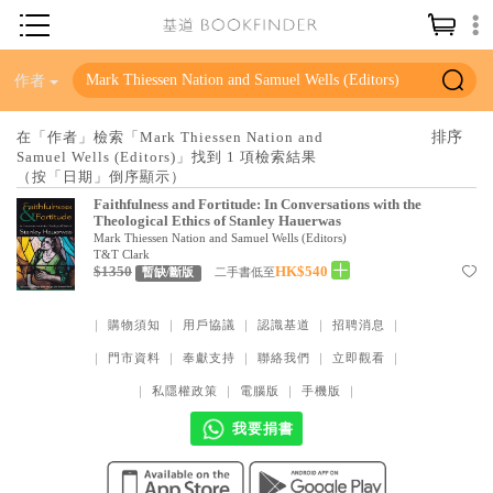
神學／教義
作者
讀經／研經
在「作者」檢索「Mark Thiessen Nation and
Samuel Wells (Editors)」找到 1 項檢索結果
聖經
（按「日期」倒序顯示）
信仰入門
Faithfulness and Fortitude: In Conversations with the
Theological Ethics of Stanley Hauerwas
教會歷史
Mark Thiessen Nation and Samuel Wells (Editors)
T&T Clark
$1350
HK$540
二手書低至
暫缺/斷版
靈修／禱告
信徒生活
｜
購物須知
｜
用戶協議
｜
認識基道
｜
招聘消息
｜
教會事工
｜
門市資料
｜
奉獻支持
｜
聯絡我們
｜
立即觀看
｜
｜
私隱權政策
｜
電腦版
｜
手機版
｜
分齡牧養
我要捐書
社會／倫理
哲學／宗教比較