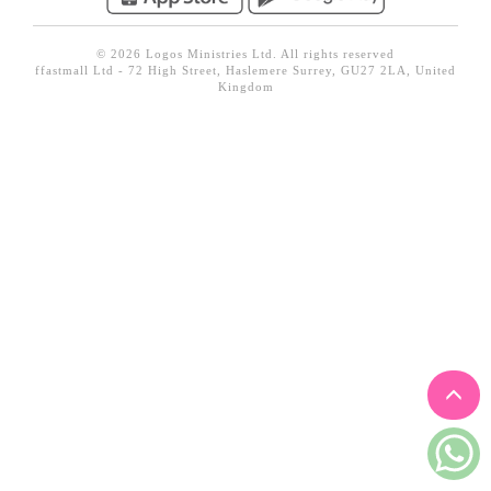
見證／傳記
© 2026 Logos Ministries Ltd. All rights reserved
文藝／勵志
ffastmall Ltd - 72 High Street, Haslemere Surrey, GU27 2LA, United
Kingdom
童書
精選影音
其他
禮品專區
得獎作品推介
暢銷榜
中文二手書
英文二手書
精選英文書
電子書