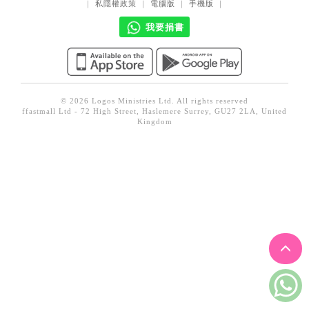
｜
私隱權政策
｜
電腦版
｜
手機版
｜
見證／傳記
我要捐書
文藝／勵志
童書
精選影音
© 2026 Logos Ministries Ltd. All rights reserved
其他
ffastmall Ltd - 72 High Street, Haslemere Surrey, GU27 2LA, United
Kingdom
禮品專區
得獎作品推介
暢銷榜
中文二手書
英文二手書
精選英文書
電子書