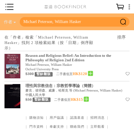
神學／教義
作者
讀經／研經
在「作者」檢索「Michael Peterson, William
Hasker」找到 2 項檢索結果（按「日期」倒序顯
聖經
示）
信仰入門
Reason and Religious Belief: An Introduction to the
Philosophy of Religion 2nd Edition
教會歷史
Michael Peterson, William Hasker
Oxford University Press
$300
HK$120
二手書低至
暫缺/斷版
靈修／禱告
理性與宗教信念：宗教哲學導論（簡體）
信徒生活
麥克．彼得森、威廉．哈斯克 等
(
Michael Peterson, William Hasker
)
中國人民大學
教會事工
$50
HK$15
二手書低至
暫缺/斷版
分齡牧養
｜
購物須知
｜
用戶協議
｜
認識基道
｜
招聘消息
｜
社會／倫理
｜
門市資料
｜
奉獻支持
｜
聯絡我們
｜
立即觀看
｜
哲學／宗教比較