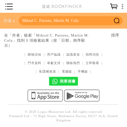
神學／教義
作者
讀經／研經
在「作者」檢索「Mikeal C. Parsons, Martin M.
Culy」找到 0 項檢索結果（按「日期」倒序顯
聖經
示）
信仰入門
｜
購物須知
｜
用戶協議
｜
認識基道
｜
招聘消息
｜
教會歷史
｜
門市資料
｜
奉獻支持
｜
聯絡我們
｜
立即觀看
｜
靈修／禱告
｜
私隱權政策
｜
電腦版
｜
手機版
｜
我要捐書
信徒生活
教會事工
分齡牧養
社會／倫理
© 2026 Logos Ministries Ltd. All rights reserved
ffastmall Ltd - 72 High Street, Haslemere Surrey, GU27 2LA, United
Kingdom
哲學／宗教比較