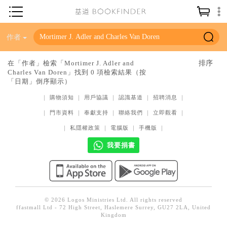
神學／教義
作者
讀經／研經
在「作者」檢索「Mortimer J. Adler and
Charles Van Doren」找到 0 項檢索結果（按
聖經
「日期」倒序顯示）
信仰入門
｜
購物須知
｜
用戶協議
｜
認識基道
｜
招聘消息
｜
教會歷史
｜
門市資料
｜
奉獻支持
｜
聯絡我們
｜
立即觀看
｜
靈修／禱告
｜
私隱權政策
｜
電腦版
｜
手機版
｜
我要捐書
信徒生活
教會事工
分齡牧養
社會／倫理
© 2026 Logos Ministries Ltd. All rights reserved
ffastmall Ltd - 72 High Street, Haslemere Surrey, GU27 2LA, United
Kingdom
哲學／宗教比較