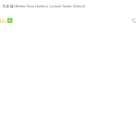
．瓦迪 編
(
Mother Terea (Author), Lucinda Vardey (Editor)
)
$35