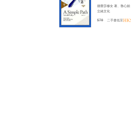
德蕾莎修女 著、魯心妲
立緒文化
$70
HK
二手書低至