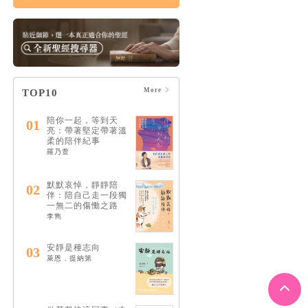
More
TOP10
陪你一起，等到天
01
亮：帶著堅定帶著溫
柔的陪伴紀事
羅乃萱
默默哀悼，靜靜陪
02
伴：陪自己走一段獨
一無二的傷慟之路
李雋
安靜是種志向
03
萊恩．提納第