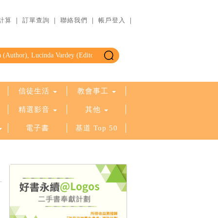
計算
｜
訂單查詢
｜
聯絡我們
｜
帳戶登入
｜
信徒生活
教會事工
精選影音
其他
電子書
基道 Top 50