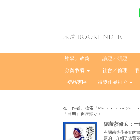
神學／教義
讀經／研經
分齡牧養
社會／倫理
禮品專區
得獎作品推介
在「作者」檢索「Mother Terea (Author
「日期」倒序顯示）
德蕾莎修女：一
有關德蕾莎修女的書
寫的，介紹了德蕾莎修