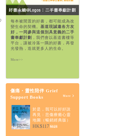
每本被閒置的好書，都可能成為改
變生命的契機。
基道現誠邀各方友
好，一同參與這個別具意義的二手
書奉獻計劃
，我們會以基道書樓等
平台，讓被冷落一隅的好書，再發
光發熱，造就更多人的生命。
More>>
傷痛・靈性陪伴 Grief
More
Support Books
於是，我可以好好說
再見：悲傷療癒心靈
地圖（暢銷經典版）
HK$117
$123