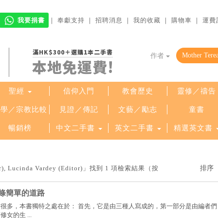
我要捐書
｜
奉獻支持
｜
招聘消息
｜
我的收藏
｜
購物車
｜
運費
滿HK$300＋選購1本二手書
作者
本地免運費!
聖經
信仰入門
教會歷史
靈修／禱告
哲學／宗教比較
見證／傳記
文藝／勵志
童書
暢銷榜
中文二手書
英文二手書
精選英文書
), Lucinda Vardey (Editor)」找到 1 項檢索結果（按
條簡單的道路
很多，本書獨特之處在於： 首先，它是由三種人寫成的，第一部分是由編者們
女的生 ...