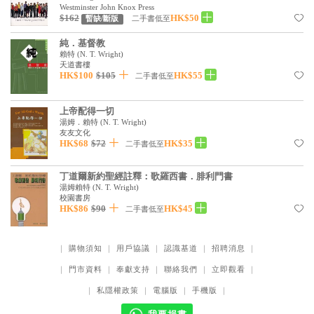
基道 Top 50
Westminster John Knox Press
$162
HK$50
二手書低至
暫缺/斷版
純．基督教
賴特
(
N. T. Wright
)
天道書樓
HK$100
$105
HK$55
二手書低至
上帝配得一切
湯姆．賴特
(
N. T. Wright
)
友友文化
HK$68
$72
HK$35
二手書低至
丁道爾新約聖經註釋：歌羅西書．腓利門書
湯姆賴特
(
N. T. Wright
)
校園書房
HK$86
$90
HK$45
二手書低至
｜
購物須知
｜
用戶協議
｜
認識基道
｜
招聘消息
｜
｜
門市資料
｜
奉獻支持
｜
聯絡我們
｜
立即觀看
｜
｜
私隱權政策
｜
電腦版
｜
手機版
｜