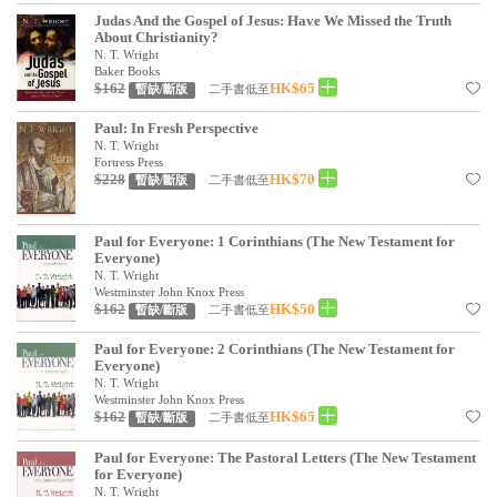
Judas And the Gospel of Jesus: Have We Missed the Truth
見證／傳記
About Christianity?
N. T. Wright
文藝／勵志
Baker Books
$162
HK$65
二手書低至
暫缺/斷版
童書
Paul: In Fresh Perspective
精選影音
N. T. Wright
Fortress Press
$228
HK$70
其他
二手書低至
暫缺/斷版
禮品專區
Paul for Everyone: 1 Corinthians (The New Testament for
Everyone)
得獎作品推介
N. T. Wright
Westminster John Knox Press
暢銷榜
$162
HK$50
二手書低至
暫缺/斷版
中文二手書
Paul for Everyone: 2 Corinthians (The New Testament for
Everyone)
英文二手書
N. T. Wright
Westminster John Knox Press
$162
HK$65
二手書低至
暫缺/斷版
精選英文書
Paul for Everyone: The Pastoral Letters (The New Testament
電子書
for Everyone)
N. T. Wright