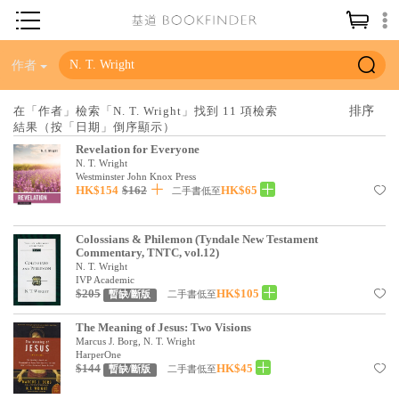
神學／教義
作者
讀經／研經
在「作者」檢索「N. T. Wright」找到 11 項檢索
結果（按「日期」倒序顯示）
聖經
Revelation for Everyone
信仰入門
N. T. Wright
Westminster John Knox Press
HK$154
$162
HK$65
教會歷史
二手書低至
靈修／禱告
Colossians & Philemon (Tyndale New Testament
Commentary, TNTC, vol.12)
信徒生活
N. T. Wright
IVP Academic
教會事工
$205
HK$105
二手書低至
暫缺/斷版
分齡牧養
The Meaning of Jesus: Two Visions
Marcus J. Borg, N. T. Wright
社會／倫理
HarperOne
$144
HK$45
二手書低至
暫缺/斷版
哲學／宗教比較