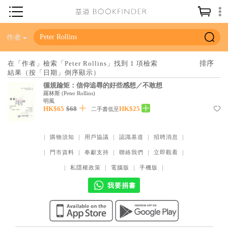
神學／教義
作者
讀經／研經
在「作者」檢索「Peter Rollins」找到 1 項檢索
結果（按「日期」倒序顯示）
聖經
循規踰矩：信仰追尋的好些感想／不敢想
信仰入門
羅林斯
(
Peter Rollins
)
明風
HK$65
$68
HK$25
教會歷史
二手書低至
靈修／禱告
｜
購物須知
｜
用戶協議
｜
認識基道
｜
招聘消息
｜
信徒生活
｜
門市資料
｜
奉獻支持
｜
聯絡我們
｜
立即觀看
｜
教會事工
｜
私隱權政策
｜
電腦版
｜
手機版
｜
分齡牧養
我要捐書
社會／倫理
哲學／宗教比較