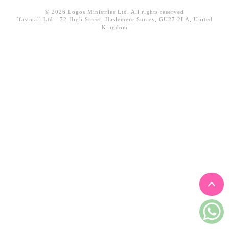
見證／傳記
© 2026 Logos Ministries Ltd. All rights reserved
ffastmall Ltd - 72 High Street, Haslemere Surrey, GU27 2LA, United
文藝／勵志
Kingdom
童書
精選影音
其他
禮品專區
得獎作品推介
暢銷榜
中文二手書
英文二手書
精選英文書
電子書