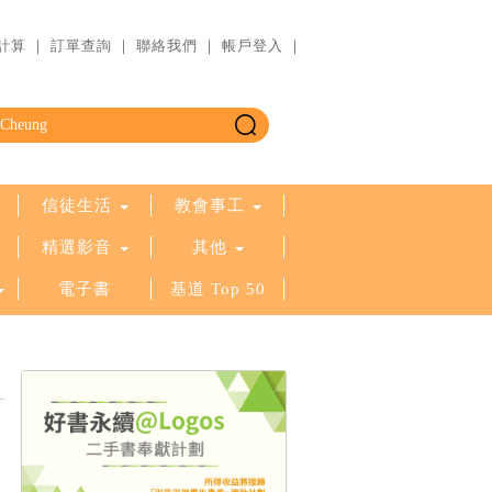
計算
｜
訂單查詢
｜
聯絡我們
｜
帳戶登入
｜
信徒生活
教會事工
精選影音
其他
電子書
基道 Top 50