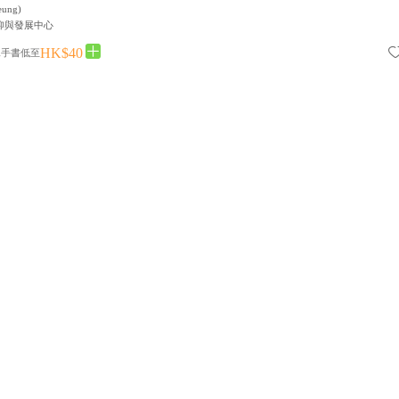
eung
)
仰與發展中心
HK$40
二手書低至