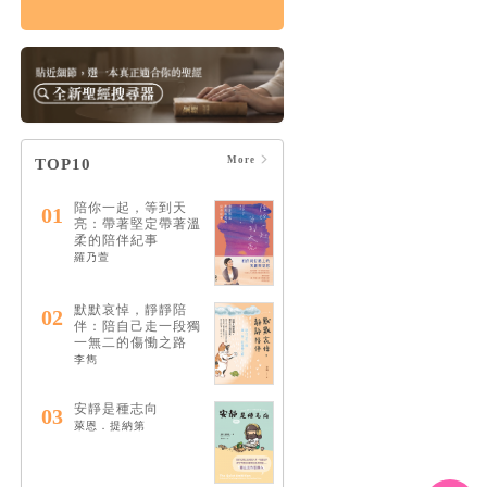
情緒，如何療癒：憂
慮、憤怒、壓力和憂
鬱的15個情緒解答
HK$122
$128
More
TOP10
陪你一起，等到天
01
亮：帶著堅定帶著溫
柔的陪伴紀事
羅乃萱
默默哀悼，靜靜陪
02
伴：陪自己走一段獨
一無二的傷慟之路
李雋
安靜是種志向
03
萊恩．提納第