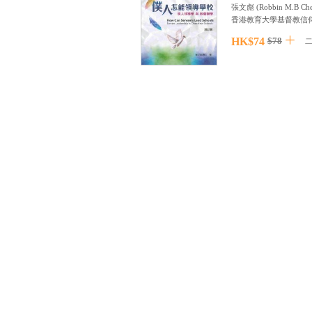
張文彪
(
Robbin M.B Ch
香港教育大學基督教信
HK$74
$78