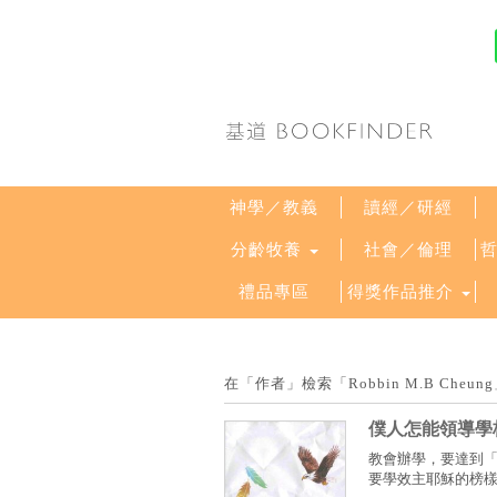
神學／教義
讀經／研經
分齡牧養
社會／倫理
禮品專區
得獎作品推介
在「作者」檢索「Robbin M.B Che
僕人怎能領導學
教會辦學，要達到
要學效主耶穌的榜樣外