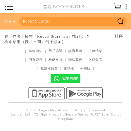
神學／教義
作者
讀經／研經
在「作者」檢索「Robert Stutzman」找到 0 項
檢索結果（按「日期」倒序顯示）
聖經
｜
購物須知
｜
用戶協議
｜
認識基道
｜
招聘消息
｜
信仰入門
｜
門市資料
｜
奉獻支持
｜
聯絡我們
｜
立即觀看
｜
教會歷史
｜
私隱權政策
｜
電腦版
｜
手機版
｜
靈修／禱告
我要捐書
信徒生活
教會事工
分齡牧養
© 2026 Logos Ministries Ltd. All rights reserved
ffastmall Ltd - 72 High Street, Haslemere Surrey, GU27 2LA, United
社會／倫理
Kingdom
哲學／宗教比較