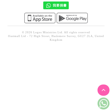
見證／傳記
我要捐書
文藝／勵志
童書
精選影音
© 2026 Logos Ministries Ltd. All rights reserved
ffastmall Ltd - 72 High Street, Haslemere Surrey, GU27 2LA, United
Kingdom
其他
禮品專區
得獎作品推介
暢銷榜
中文二手書
英文二手書
精選英文書
電子書