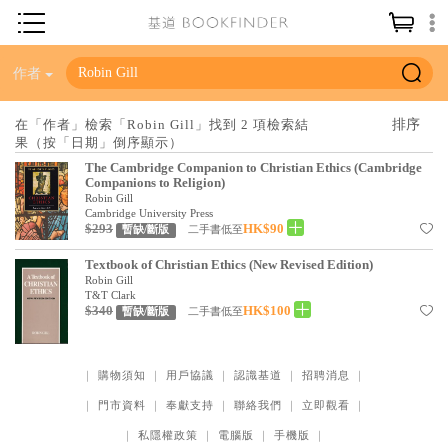
神學／教義
作者
讀經／研經
在「作者」檢索「Robin Gill」找到 2 項檢索結
果（按「日期」倒序顯示）
聖經
The Cambridge Companion to Christian Ethics (Cambridge
信仰入門
Companions to Religion)
Robin Gill
教會歷史
Cambridge University Press
$293
HK$90
二手書低至
暫缺/斷版
靈修／禱告
Textbook of Christian Ethics (New Revised Edition)
Robin Gill
信徒生活
T&T Clark
$340
HK$100
二手書低至
暫缺/斷版
教會事工
分齡牧養
｜
購物須知
｜
用戶協議
｜
認識基道
｜
招聘消息
｜
社會／倫理
｜
門市資料
｜
奉獻支持
｜
聯絡我們
｜
立即觀看
｜
哲學／宗教比較
｜
私隱權政策
｜
電腦版
｜
手機版
｜