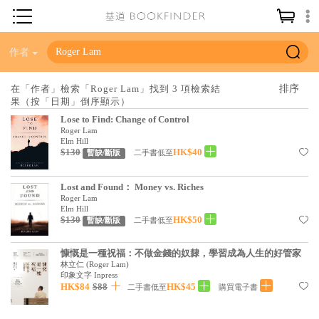
神學／教義
作者
讀經／研經
在「作者」檢索「Roger Lam」找到 3 項檢索結
果（按「日期」倒序顯示）
聖經
Lose to Find: Change of Control
信仰入門
Roger Lam
Elm Hill
$130
HK$40
教會歷史
二手書低至
暫缺/斷版
靈修／禱告
Lost and Found： Money vs. Riches
Roger Lam
信徒生活
Elm Hill
$130
HK$50
二手書低至
暫缺/斷版
教會事工
慷慨是一種祝福：不做金錢的奴隸，學習成為人生的好管家
分齡牧養
林立仁
(
Roger Lam
)
印象文字 Inpress
社會／倫理
HK$84
$88
HK$45
二手書低至
購買電子書
哲學／宗教比較