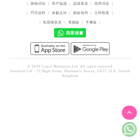
｜
購物須知
｜
用戶協議
｜
認識基道
｜
招聘消息
｜
見證／傳記
｜
門市資料
｜
奉獻支持
｜
聯絡我們
｜
立即觀看
｜
文藝／勵志
｜
私隱權政策
｜
電腦版
｜
手機版
｜
童書
我要捐書
精選影音
其他
禮品專區
© 2026 Logos Ministries Ltd. All rights reserved
ffastmall Ltd - 72 High Street, Haslemere Surrey, GU27 2LA, United
得獎作品推介
Kingdom
暢銷榜
中文二手書
英文二手書
精選英文書
電子書