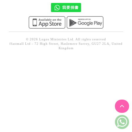
見證／傳記
我要捐書
文藝／勵志
童書
精選影音
© 2026 Logos Ministries Ltd. All rights reserved
ffastmall Ltd - 72 High Street, Haslemere Surrey, GU27 2LA, United
其他
Kingdom
禮品專區
得獎作品推介
暢銷榜
中文二手書
英文二手書
精選英文書
電子書