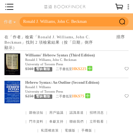
神學／教義
作者
讀經／研經
在「作者」檢索「Ronald J. Williams, John C.
Beckman」找到 2 項檢索結果（按「日期」倒序
聖經
顯示）
信仰入門
Williams' Hebrew Syntax (Third Edition)
Ronald J. Williams, John C. Beckman
教會歷史
University of Toronto Press
$560
HK$225
二手書低至
暫缺/斷版
靈修／禱告
Hebrew Syntax: An Outline (Second Edition)
信徒生活
Ronald J. Williams
University of Toronto Press
教會事工
$250
HK$75
二手書低至
暫缺/斷版
分齡牧養
｜
購物須知
｜
用戶協議
｜
認識基道
｜
招聘消息
｜
社會／倫理
｜
門市資料
｜
奉獻支持
｜
聯絡我們
｜
立即觀看
｜
哲學／宗教比較
｜
私隱權政策
｜
電腦版
｜
手機版
｜