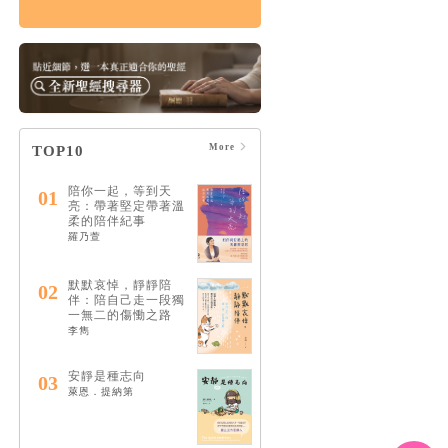
傷痛，如何治癒：上
帝的治癒恩典，能修
復破碎的關係，醫治
悲痛絕望的心
HK$124
$130
More
TOP10
陪你一起，等到天
01
亮：帶著堅定帶著溫
柔的陪伴紀事
羅乃萱
默默哀悼，靜靜陪
02
伴：陪自己走一段獨
一無二的傷慟之路
李雋
安靜是種志向
03
萊恩．提納第