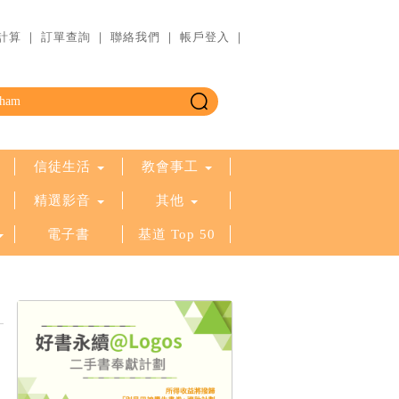
計算
｜
訂單查詢
｜
聯絡我們
｜
帳戶登入
｜
信徒生活
教會事工
精選影音
其他
電子書
基道 Top 50