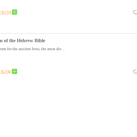
$120
s of the Hebrew Bible
orm for the ancient Jews, the most dis ...
$100