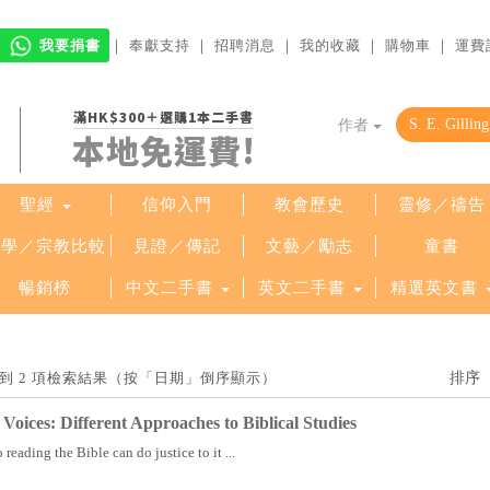
我要捐書
｜
奉獻支持
｜
招聘消息
｜
我的收藏
｜
購物車
｜
運費
滿HK$300＋選購1本二手書
作者
本地免運費!
聖經
信仰入門
教會歷史
靈修／禱告
哲學／宗教比較
見證／傳記
文藝／勵志
童書
暢銷榜
中文二手書
英文二手書
精選英文書
am」找到 2 項檢索結果（按「日期」倒序顯示）
Voices: Different Approaches to Biblical Studies
reading the Bible can do justice to it ...