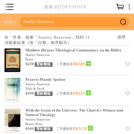
神學／教義
作者
讀經／研經
在「作者」檢索「Stanley Hauerwas」找到 11
項檢索結果（按「日期」倒序顯示）
聖經
Matthew (Brazos Theological Commentary on the Bible)
信仰入門
Stanley Hauerwas
Brazo
$270
HK$80
教會歷史
二手書低至
暫缺/斷版
靈修／禱告
Prayers Plainly Spoken
Stanley Hauerwas
信徒生活
Wipf & Stock
$190
HK$55
二手書低至
暫缺/斷版
教會事工
分齡牧養
With the Grain of the Universe: The Church's Witness and
Natural Theology
社會／倫理
Stanley Hauerwas
Brazos Press
$243
HK$120
哲學／宗教比較
二手書低至
暫缺/斷版