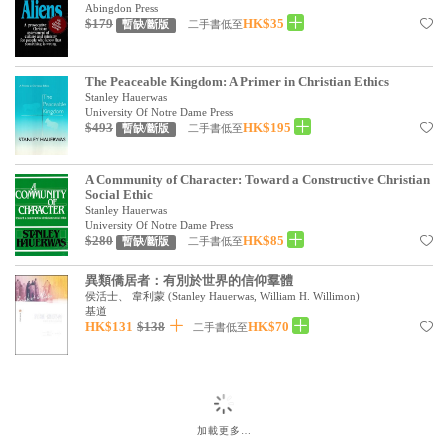
基道 Top 50
Abingdon Press
$179
HK$35
二手書低至
暫缺/斷版
The Peaceable Kingdom: A Primer in Christian Ethics
Stanley Hauerwas
University Of Notre Dame Press
$493
HK$195
二手書低至
暫缺/斷版
A Community of Character: Toward a Constructive Christian
Social Ethic
Stanley Hauerwas
University Of Notre Dame Press
$280
HK$85
二手書低至
暫缺/斷版
異類僑居者：有別於世界的信仰羣體
侯活士、 韋利蒙
(
Stanley Hauerwas, William H. Willimon
)
基道
HK$131
$138
HK$70
二手書低至
加載更多…