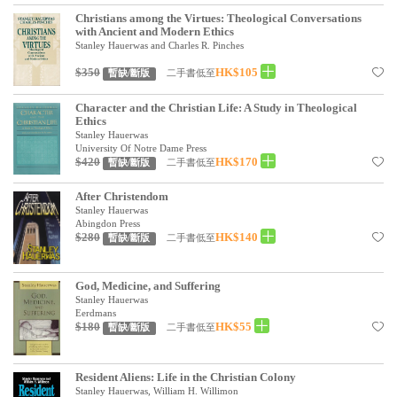
見證／傳記
Christians among the Virtues: Theological Conversations
with Ancient and Modern Ethics
Stanley Hauerwas and Charles R. Pinches
文藝／勵志
$350
HK$105
二手書低至
暫缺/斷版
童書
Character and the Christian Life: A Study in Theological
精選影音
Ethics
Stanley Hauerwas
其他
University Of Notre Dame Press
$420
HK$170
二手書低至
暫缺/斷版
禮品專區
After Christendom
得獎作品推介
Stanley Hauerwas
Abingdon Press
$280
HK$140
二手書低至
暫缺/斷版
暢銷榜
中文二手書
God, Medicine, and Suffering
Stanley Hauerwas
英文二手書
Eerdmans
$180
HK$55
二手書低至
暫缺/斷版
精選英文書
電子書
Resident Aliens: Life in the Christian Colony
Stanley Hauerwas, William H. Willimon