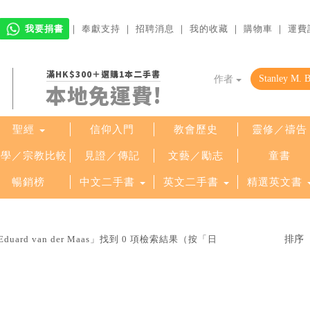
我要捐書
｜
奉獻支持
｜
招聘消息
｜
我的收藏
｜
購物車
｜
運費
滿HK$300＋選購1本二手書
作者
本地免運費!
聖經
信仰入門
教會歷史
靈修／禱告
哲學／宗教比較
見證／傳記
文藝／勵志
童書
暢銷榜
中文二手書
英文二手書
精選英文書
 Eduard van der Maas」找到 0 項檢索結果（按「日