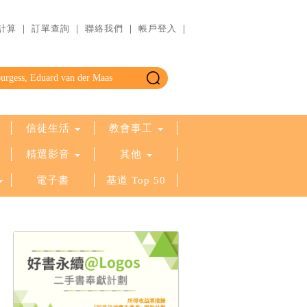
計算
｜
訂單查詢
｜
聯絡我們
｜
帳戶登入
｜
信徒生活
教會事工
精選影音
其他
電子書
基道 Top 50