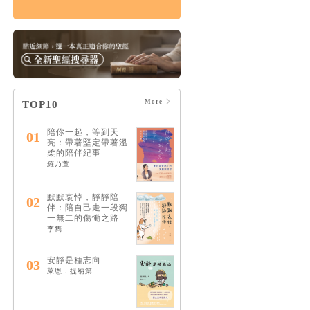
破碎的神：破碎是通
往救贖唯一的道路
HK$124
$130
More
TOP10
陪你一起，等到天
01
亮：帶著堅定帶著溫
柔的陪伴紀事
羅乃萱
默默哀悼，靜靜陪
02
伴：陪自己走一段獨
一無二的傷慟之路
李雋
安靜是種志向
03
萊恩．提納第