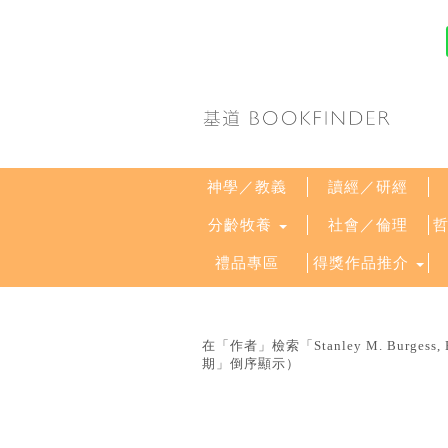
神學／教義
讀經／研經
分齡牧養
社會／倫理
禮品專區
得獎作品推介
在「作者」檢索「Stanley M. Burgess,
期」倒序顯示）