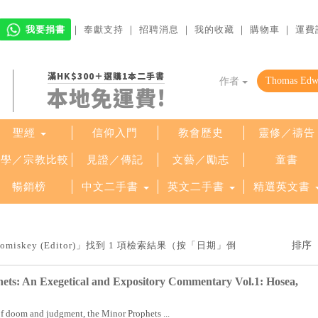
我要捐書
｜
奉獻支持
｜
招聘消息
｜
我的收藏
｜
購物車
｜
運費
滿HK$300＋選購1本二手書
作者
本地免運費!
聖經
信仰入門
教會歷史
靈修／禱告
哲學／宗教比較
見證／傳記
文藝／勵志
童書
暢銷榜
中文二手書
英文二手書
精選英文書
omiskey (Editor)」找到 1 項檢索結果（按「日期」倒
ets: An Exegetical and Expository Commentary Vol.1: Hosea,
of doom and judgment, the Minor Prophets ...