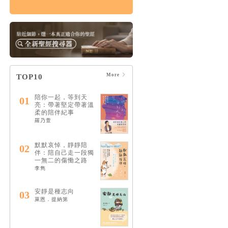
破碎的神：破碎是通
往救贖唯一的道路
HK$124
$130
More
TOP10
陪你一起，等到天
01
亮：帶著堅定帶著溫
柔的陪伴紀事
羅乃萱
默默哀悼，靜靜陪
02
伴：陪自己走一段獨
一無二的傷慟之路
李雋
安靜是種志向
03
萊恩．提納第