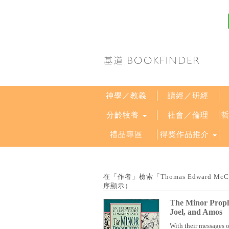
神學／教義
讀經／研經
分齡牧養
社會／倫理
禮品專區
得獎作品推介
在「作者」檢索「Thomas Edward McC
序顯示）
The Minor Proph
Joel, and Amos
With their messages 