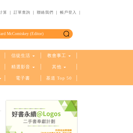
計算
｜
訂單查詢
｜
聯絡我們
｜
帳戶登入
｜
信徒生活
教會事工
精選影音
其他
電子書
基道 Top 50