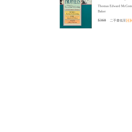
Thomas Edward McComis
Baker
$360
HK
二手書低至