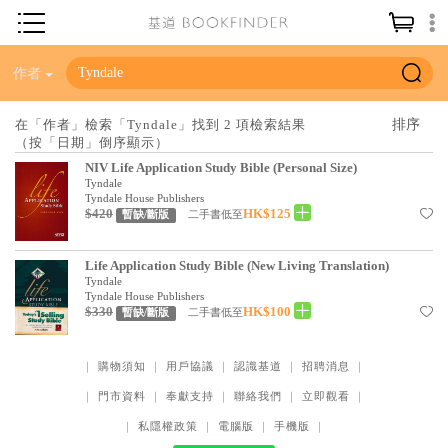
神學／教義
作者
讀經／研經
在「作者」檢索「Tyndale」找到 2 項檢索結果
（按「日期」倒序顯示）
聖經
NIV Life Application Study Bible (Personal Size)
信仰入門
Tyndale
Tyndale House Publishers
$420
HK$125
教會歷史
二手書低至
暫缺/斷版
靈修／禱告
Life Application Study Bible (New Living Translation)
Tyndale
信徒生活
Tyndale House Publishers
$330
HK$100
二手書低至
暫缺/斷版
教會事工
分齡牧養
｜
購物須知
｜
用戶協議
｜
認識基道
｜
招聘消息
｜
社會／倫理
｜
門市資料
｜
奉獻支持
｜
聯絡我們
｜
立即觀看
｜
｜
私隱權政策
｜
電腦版
｜
手機版
｜
哲學／宗教比較