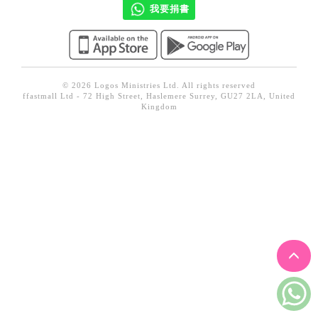
我要捐書
見證／傳記
文藝／勵志
童書
© 2026 Logos Ministries Ltd. All rights reserved
精選影音
ffastmall Ltd - 72 High Street, Haslemere Surrey, GU27 2LA, United
Kingdom
其他
禮品專區
得獎作品推介
暢銷榜
中文二手書
英文二手書
精選英文書
電子書