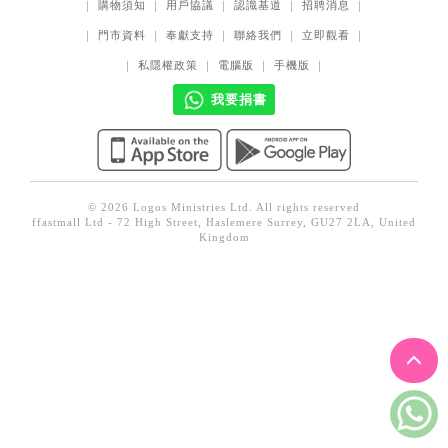
｜
購物須知
｜
用戶協議
｜
認識基道
｜
招聘消息
｜
見證／傳記
｜
門市資料
｜
奉獻支持
｜
聯絡我們
｜
立即觀看
｜
文藝／勵志
｜
私隱權政策
｜
電腦版
｜
手機版
｜
童書
我要捐書
精選影音
其他
禮品專區
© 2026 Logos Ministries Ltd. All rights reserved
ffastmall Ltd - 72 High Street, Haslemere Surrey, GU27 2LA, United
得獎作品推介
Kingdom
暢銷榜
中文二手書
英文二手書
精選英文書
電子書