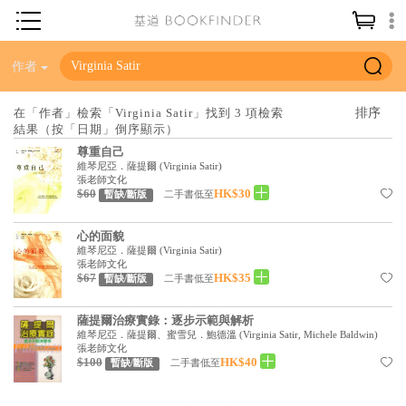
神學／教義
作者
讀經／研經
在「作者」檢索「Virginia Satir」找到 3 項檢索
結果（按「日期」倒序顯示）
聖經
尊重自己
信仰入門
維琴尼亞．薩提爾
(
Virginia Satir
)
張老師文化
$60
HK$30
教會歷史
二手書低至
暫缺/斷版
靈修／禱告
心的面貌
維琴尼亞．薩提爾
(
Virginia Satir
)
信徒生活
張老師文化
$67
HK$35
二手書低至
暫缺/斷版
教會事工
薩提爾治療實錄：逐步示範與解析
分齡牧養
維琴尼亞．薩提爾、蜜雪兒．鮑德溫
(
Virginia Satir, Michele Baldwin
)
張老師文化
社會／倫理
$100
HK$40
二手書低至
暫缺/斷版
哲學／宗教比較