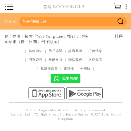
神學／教義
作者
讀經／研經
在「作者」檢索「Wai-Yung Lee」找到 0 項檢
索結果（按「日期」倒序顯示）
聖經
｜
購物須知
｜
用戶協議
｜
認識基道
｜
招聘消息
｜
信仰入門
｜
門市資料
｜
奉獻支持
｜
聯絡我們
｜
立即觀看
｜
教會歷史
｜
私隱權政策
｜
電腦版
｜
手機版
｜
靈修／禱告
我要捐書
信徒生活
教會事工
分齡牧養
© 2026 Logos Ministries Ltd. All rights reserved
ffastmall Ltd - 72 High Street, Haslemere Surrey, GU27 2LA, United
社會／倫理
Kingdom
哲學／宗教比較