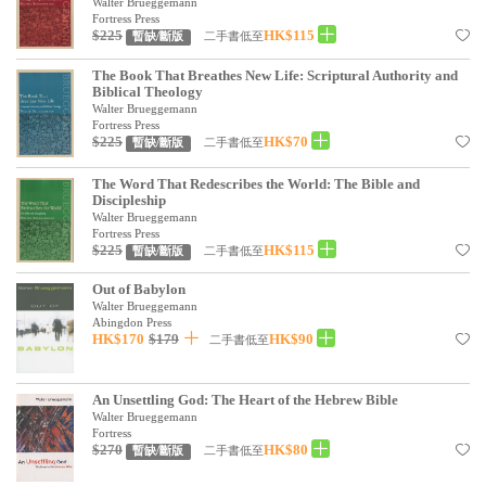
基道 Top 50
Walter Brueggemann
Fortress Press
$225
HK$115
二手書低至
暫缺/斷版
The Book That Breathes New Life: Scriptural Authority and
Biblical Theology
Walter Brueggemann
Fortress Press
$225
HK$70
二手書低至
暫缺/斷版
The Word That Redescribes the World: The Bible and
Discipleship
Walter Brueggemann
Fortress Press
$225
HK$115
二手書低至
暫缺/斷版
Out of Babylon
Walter Brueggemann
Abingdon Press
HK$170
$179
HK$90
二手書低至
An Unsettling God: The Heart of the Hebrew Bible
Walter Brueggemann
Fortress
$270
HK$80
二手書低至
暫缺/斷版