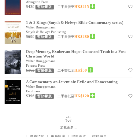
Abingdon Press
$429
HK$215
二手書低至
暫缺/斷版
1 & 2 Kings (Smyth & Helwys Bible Commentary series)
Walter Brueggemann
Smyth & Helwys Publishing
$699
HK$280
二手書低至
暫缺/斷版
Deep Memory, Exuberant Hope: Contested Truth in a Post-
Christian World
Walter Brueggemann
Fortress Press
$162
HK$50
二手書低至
暫缺/斷版
A Commentary on Jeremiah: Exile and Homecoming
Walter Brueggemann
Eerdmans
$396
HK$120
二手書低至
暫缺/斷版
加載更多…
｜
購物須知
｜
用戶協議
｜
認識基道
｜
招聘消息
｜