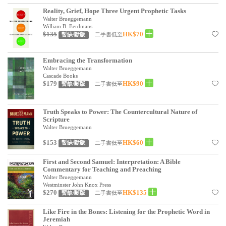
見證／傳記
Reality, Grief, Hope Three Urgent Prophetic Tasks
Walter Brueggemann
William B. Eerdmans
文藝／勵志
$135
HK$70
二手書低至
暫缺/斷版
童書
Embracing the Transformation
精選影音
Walter Brueggemann
Cascade Books
其他
$179
HK$90
二手書低至
暫缺/斷版
禮品專區
Truth Speaks to Power: The Countercultural Nature of
得獎作品推介
Scripture
Walter Brueggemann
暢銷榜
$153
HK$60
二手書低至
暫缺/斷版
中文二手書
First and Second Samuel: Interpretation: A Bible
Commentary for Teaching and Preaching
英文二手書
Walter Brueggemann
Westminster John Knox Press
精選英文書
$270
HK$135
二手書低至
暫缺/斷版
電子書
Like Fire in the Bones: Listening for the Prophetic Word in
Jeremiah