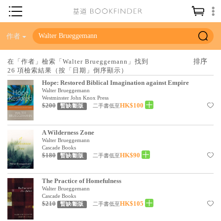
神學／教義
作者
讀經／研經
在「作者」檢索「Walter Brueggemann」找到
26 項檢索結果（按「日期」倒序顯示）
聖經
Hope: Restored Biblical Imagination against Empire
信仰入門
Walter Brueggemann
Westminster John Knox Press
$200
HK$100
教會歷史
二手書低至
暫缺/斷版
靈修／禱告
A Wilderness Zone
Walter Brueggemann
信徒生活
Cascade Books
$180
HK$90
二手書低至
暫缺/斷版
教會事工
分齡牧養
The Practice of Homefulness
Walter Brueggemann
社會／倫理
Cascade Books
$210
HK$105
二手書低至
暫缺/斷版
哲學／宗教比較