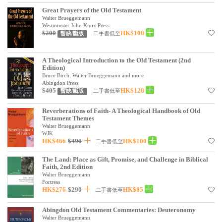
Great Prayers of the Old Testament
Walter Brueggemann
Westminster John Knox Press
$200
HK$100
二手書低至
暫缺/斷版
A Theological Introduction to the Old Testament (2nd
Edition)
Bruce Birch, Walter Brueggemann and more
Abingdon Press
$405
HK$120
二手書低至
暫缺/斷版
Reverberations of Faith- A Theological Handbook of Old
Testament Themes
Walter Brueggemann
WJK
HK$466
$490
HK$100
二手書低至
The Land: Place as Gift, Promise, and Challenge in Biblical
Faith, 2nd Edition
Walter Brueggemann
Fortress
HK$276
$290
HK$85
二手書低至
Abingdon Old Testament Commentaries: Deuteronomy
Walter Brueggemann