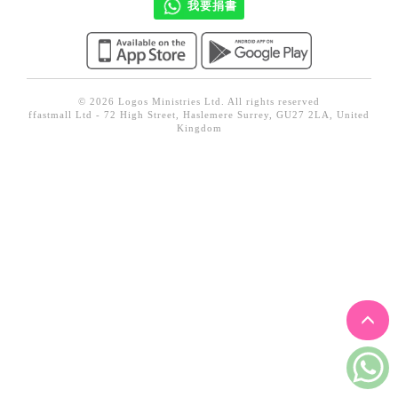
我要捐書
見證／傳記
文藝／勵志
童書
© 2026 Logos Ministries Ltd. All rights reserved
精選影音
ffastmall Ltd - 72 High Street, Haslemere Surrey, GU27 2LA, United
Kingdom
其他
禮品專區
得獎作品推介
暢銷榜
中文二手書
英文二手書
精選英文書
電子書