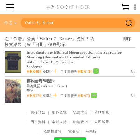
神學／教義
作者
讀經／研經
在「作者」檢索「Walter C. Kaiser」找到 2 項
檢索結果（按「日期」倒序顯示）
聖經
Introduction to Biblical Hermeneutics: The Search for
信仰入門
Meaning (Revised and Expanded Edition)
Walter C. Kaiser Jr., Moises Silva
教會歷史
Zondervan
HK$408
$429
HK$130
二手書低至
靈修／禱告
舊約倫理學探討
華德凱瑟
(
Walter C. Kaiser
)
信徒生活
華神
HK$176
$185
HK$75
二手書低至
教會事工
分齡牧養
｜
購物須知
｜
用戶協議
｜
認識基道
｜
招聘消息
｜
｜
門市資料
｜
奉獻支持
｜
聯絡我們
｜
立即觀看
｜
社會／倫理
｜
私隱權政策
｜
電腦版
｜
手機版
｜
哲學／宗教比較