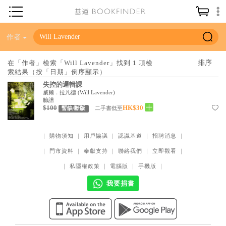
神學／教義
作者
讀經／研經
在「作者」檢索「Will Lavender」找到 1 項檢
索結果（按「日期」倒序顯示）
聖經
失控的邏輯課
信仰入門
威爾．拉凡德
(
Will Lavender
)
臉譜
$100
HK$30
教會歷史
二手書低至
暫缺/斷版
靈修／禱告
｜
購物須知
｜
用戶協議
｜
認識基道
｜
招聘消息
｜
信徒生活
｜
門市資料
｜
奉獻支持
｜
聯絡我們
｜
立即觀看
｜
教會事工
｜
私隱權政策
｜
電腦版
｜
手機版
｜
分齡牧養
我要捐書
社會／倫理
哲學／宗教比較