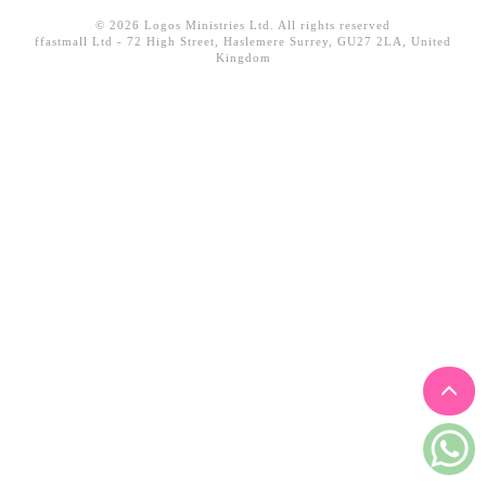
見證／傳記
© 2026 Logos Ministries Ltd. All rights reserved
ffastmall Ltd - 72 High Street, Haslemere Surrey, GU27 2LA, United
Kingdom
文藝／勵志
童書
精選影音
其他
禮品專區
得獎作品推介
暢銷榜
中文二手書
英文二手書
精選英文書
電子書