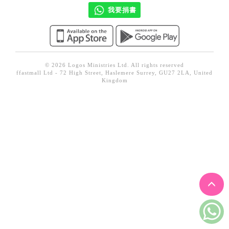
見證／傳記
我要捐書
文藝／勵志
童書
精選影音
© 2026 Logos Ministries Ltd. All rights reserved
ffastmall Ltd - 72 High Street, Haslemere Surrey, GU27 2LA, United
Kingdom
其他
禮品專區
得獎作品推介
暢銷榜
中文二手書
英文二手書
精選英文書
電子書