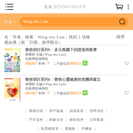
神學／教義
作者
讀經／研經
在「作者」檢索「Wing-shu Lam」找到 2 項檢
索結果（按「日期」倒序顯示）
聖經
教牧研討系列9：多元氛圍下的證道與教導
信仰入門
林榮樹 主編
(
Wing-shu Lam
)
崇基學院神學院
HK$67
$70
HK$35
教會歷史
二手書低至
靈修／禱告
教牧研討系列6：教牧心靈健康的危機與建立
林榮樹 主編
(
Wing-shu Lam
)
信徒生活
崇基學院神學院
HK$67
$70
HK$35
二手書低至
教會事工
分齡牧養
｜
購物須知
｜
用戶協議
｜
認識基道
｜
招聘消息
｜
社會／倫理
｜
門市資料
｜
奉獻支持
｜
聯絡我們
｜
立即觀看
｜
哲學／宗教比較
｜
私隱權政策
｜
電腦版
｜
手機版
｜