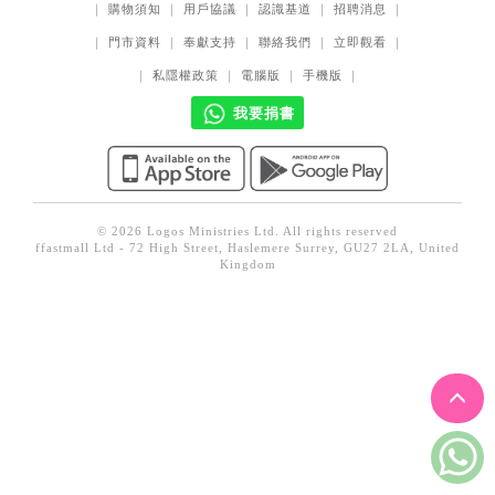
｜
購物須知
｜
用戶協議
｜
認識基道
｜
招聘消息
｜
見證／傳記
｜
門市資料
｜
奉獻支持
｜
聯絡我們
｜
立即觀看
｜
文藝／勵志
｜
私隱權政策
｜
電腦版
｜
手機版
｜
童書
我要捐書
精選影音
其他
禮品專區
© 2026 Logos Ministries Ltd. All rights reserved
ffastmall Ltd - 72 High Street, Haslemere Surrey, GU27 2LA, United
得獎作品推介
Kingdom
暢銷榜
中文二手書
英文二手書
精選英文書
電子書