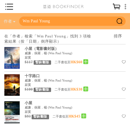
神學／教義
作者
讀經／研經
在「作者」檢索「Wm Paul Young」找到 3 項檢
索結果（按「日期」倒序顯示）
聖經
小屋（電影書封版）
信仰入門
威廉．保羅．楊
(
Wm Paul Young
)
寂寞
$117
HK$60
教會歷史
二手書低至
暫缺/斷版
靈修／禱告
十字路口
威廉．保羅．楊
(
Wm Paul Young
)
信徒生活
寂寞
$100
HK$30
二手書低至
暫缺/斷版
教會事工
小屋
分齡牧養
威廉．保羅．楊
(
Wm Paul Young
)
寂寞
社會／倫理
$93
HK$45
二手書低至
暫缺/斷版
哲學／宗教比較