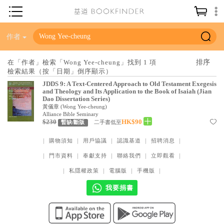
神學／教義
作者
讀經／研經
在「作者」檢索「Wong Yee-cheung」找到 1 項
檢索結果（按「日期」倒序顯示）
聖經
JDDS 9: A Text-Centered Approach to Old Testament Exegesis
信仰入門
and Theology and Its Application to the Book of Isaiah (Jian
Dao Dissertation Series)
教會歷史
黃儀章
(
Wong Yee-cheung
)
Alliance Bible Seminary
$230
HK$90
二手書低至
暫缺/斷版
靈修／禱告
｜
購物須知
｜
用戶協議
｜
認識基道
｜
招聘消息
｜
信徒生活
｜
門市資料
｜
奉獻支持
｜
聯絡我們
｜
立即觀看
｜
教會事工
｜
私隱權政策
｜
電腦版
｜
手機版
｜
分齡牧養
我要捐書
社會／倫理
哲學／宗教比較