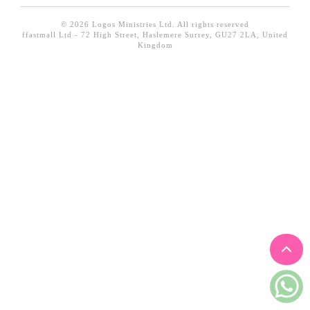
見證／傳記
© 2026 Logos Ministries Ltd. All rights reserved
ffastmall Ltd - 72 High Street, Haslemere Surrey, GU27 2LA, United
文藝／勵志
Kingdom
童書
精選影音
其他
禮品專區
得獎作品推介
暢銷榜
中文二手書
英文二手書
精選英文書
電子書