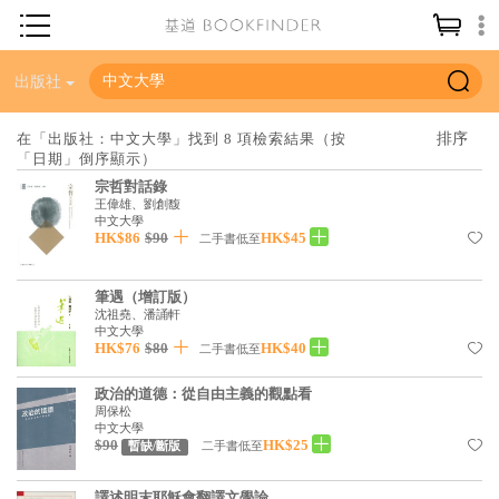
神學／教義
出版社
讀經／研經
在「出版社：中文大學」找到 8 項檢索結果（按
「日期」倒序顯示）
聖經
宗哲對話錄
信仰入門
王偉雄、劉創馥
中文大學
HK$86
$90
HK$45
教會歷史
二手書低至
靈修／禱告
筆遇（增訂版）
沈祖堯、潘誦軒
信徒生活
中文大學
HK$76
$80
HK$40
二手書低至
教會事工
政治的道德：從自由主義的觀點看
分齡牧養
周保松
中文大學
社會／倫理
$90
HK$25
二手書低至
暫缺/斷版
哲學／宗教比較
譯述明末耶穌會翻譯文學論