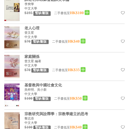
李奭學
見證／傳記
中文大學
$195
HK$100
二手書低至
暫缺/斷版
文藝／勵志
童書
老人心理
曾文星
精選影音
中文大學
$70
HK$40
二手書低至
暫缺/斷版
其他
家庭關係
禮品專區
曾文星 編著
中文大學
得獎作品推介
$70
HK$35
二手書低至
暫缺/斷版
暢銷榜
基督教與中國社會文化
中文二手書
吳梓明、吳小新
中文大學
$100
HK$50
英文二手書
二手書低至
暫缺/斷版
精選英文書
宗教研究與詮釋學：宗教學建立的思考
黎志添
電子書
中文大學
$100
HK$40
二手書低至
暫缺/斷版