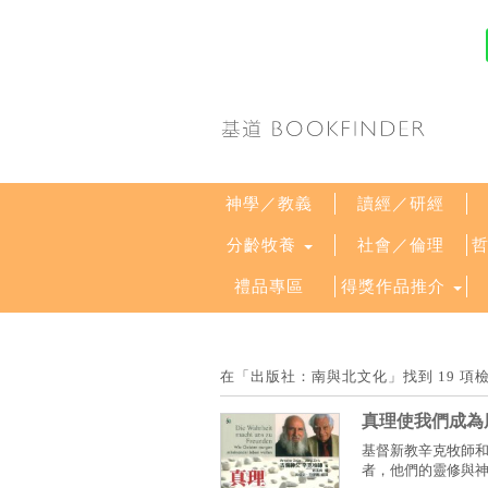
神學／教義
讀經／研經
分齡牧養
社會／倫理
禮品專區
得獎作品推介
在「出版社：南與北文化」找到 19 
真理使我們成為
基督新教辛克牧師
者，他們的靈修與神學