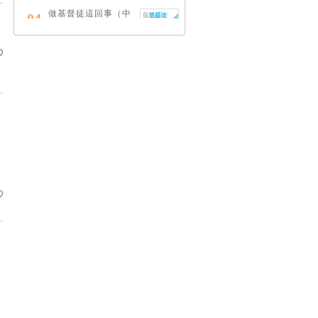
.
做基督徒這回事（中
04
英對照）
蔡頌輝
慢，是祂故意的
05
艾倫．法德林
耶穌效應：對讀四福
06
音與典外福音，重尋
失落的耶穌拼圖
李子健
笑忘書：一位神學院
07
老師患癌後經歷的淚
與愛
梁國強
舊約聖經神學（卷
08
下）：著作聖卷
李思敬