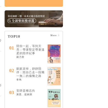
情緒，如何療癒：憂
慮、憤怒、壓力和憂
鬱的15個情緒解答
HK$122
$128
More
TOP10
陪你一起，等到天
01
亮：帶著堅定帶著溫
柔的陪伴紀事
羅乃萱
默默哀悼，靜靜陪
02
伴：陪自己走一段獨
一無二的傷慟之路
李雋
安靜是種志向
03
萊恩．提納第