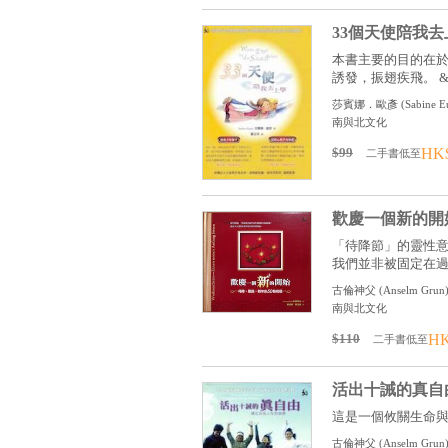
33個天使陪我去
本書主要的目的在
誘發，振翅疾飛。 & .
莎賓娜．歐彥
(
Sabine E
南與北文化
$99
HK
二手書低至
歡慶一個新的開
「待降節」的靈性意
我們並非被固定在過去
古倫神父
(
Anselm Grun
南與北文化
$110
HK
二手書低至
活出十誡的真自
這是一個攸關生命與
古倫神父
(
Anselm Grun