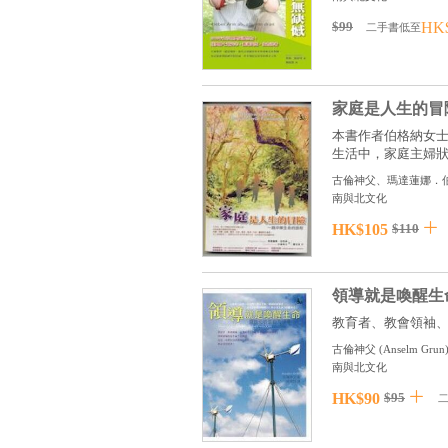
$99
HK
二手書低至
家庭是人生的冒
本書作者伯格納女
生活中，家庭主婦狀況
古倫神父、瑪達蓮娜．
南與北文化
HK$105
$110
領導就是喚醒生
教育者、教會領袖、
古倫神父
(
Anselm Grun
南與北文化
HK$90
$95