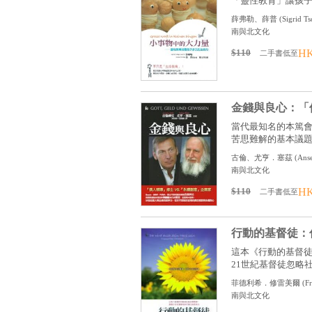
「靈性教育」讓孩子擁
薛弗勒、薛普
(
Sigrid T
南與北文化
$110
HK
二手書低至
金錢與良心：「
當代最知名的本篤
苦思難解的基本議題，
古倫、尤亨．塞茲
(
Anse
南與北文化
$110
HK
二手書低至
行動的基督徒：
這本《行動的基督
21世紀基督徒忽略社會
菲德利希．修雷美爾
(
F
南與北文化