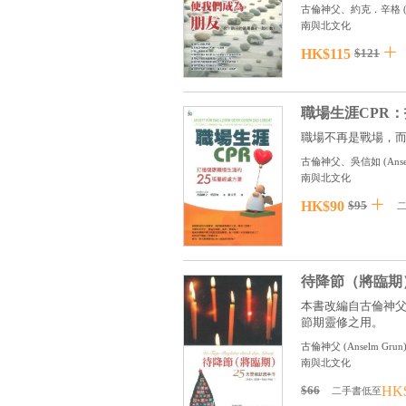
古倫神父、約克．辛格
南與北文化
HK$115
$121
職場生涯CPR
職場不再是戰場，而
古倫神父、吳信如
(
Ans
南與北文化
HK$90
$95
待降節（將臨期
本書改編自古倫神
節期靈修之用。 .
古倫神父
(
Anselm Grun
南與北文化
$66
HK
二手書低至