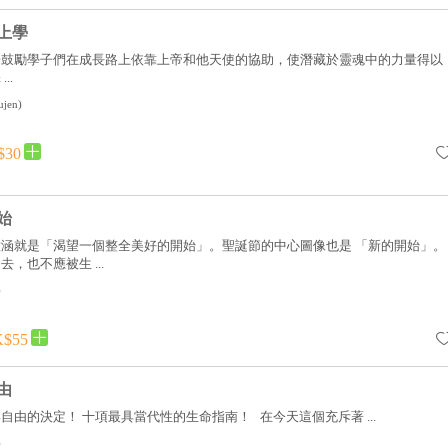
上學
於鼓勵學子們在成長路上依靠上帝和他天使的協助，使潛藏於靈魂中的力量得以
..
ujen
)
$30
始
涵就是「渴望一個整全美好的開始」。聖誕節的中心圖像也是 「新的開始」。
，也不應被生 ...
)
$55
由
自由的決定！ 十項最具當代性的生命指南！ 在今天這個充斥著 ...
)