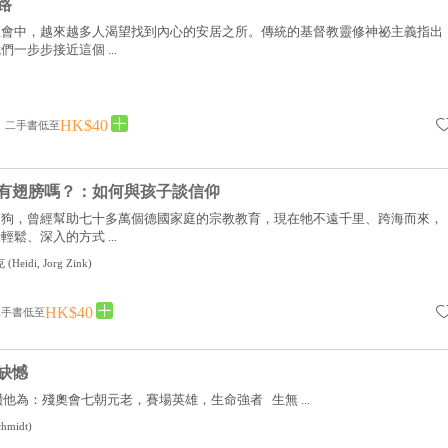
路
社會中，越來越多人渴望找到內心的安居之所。傳統的基督教靈修神祕主義指出
一步步接近這個 ...
HK$40
二手書低至
有翅膀嗎？：如何與孩子談信仰
狗狗，曾經幫助七十多萬個德國家庭的宗教教育，現在牠不遠千里、跨海而來，
鬆、深入的方式 ...
克
(
Heidi, Jorg Zink
)
HK$40
二手書低至
缺憾
讚他為：殘奧會七朝元老，賽場英雄，生命強者 生無 ...
chmidt
)