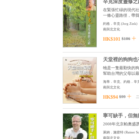
辛克深度靈修之
在緊張忙碌的現代
一條心靈路徑，帶我們
約格．辛克
(
Jorg Zink
)
南與北文化
HK$101
$106
天堂裡的狗狗也
牠是一隻最勤快的
幫助台灣的父母以最輕
海蒂．辛克、約格．辛
南與北文化
HK$94
$99
寧可缺手，但無
2008年北京帕奧盛
萊納．施密特
(
Rainer S
南與北文化