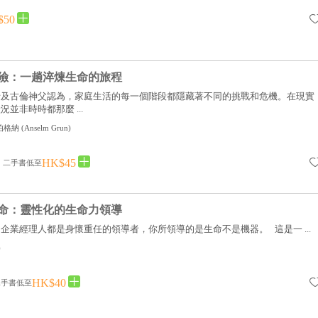
$50
險：一趟淬煉生命的旅程
士及古倫神父認為，家庭生活的每一個階段都隱藏著不同的挑戰和危機。在現實
並非時時都那麼 ...
伯格納
(
Anselm Grun
)
HK$45
二手書低至
命：靈性化的生命力領導
企業經理人都是身懷重任的領導者，你所領導的是生命不是機器。 這是一 ...
)
HK$40
二手書低至