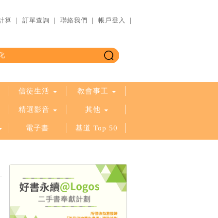
計算
｜
訂單查詢
｜
聯絡我們
｜
帳戶登入
｜
信徒生活
教會事工
精選影音
其他
電子書
基道 Top 50