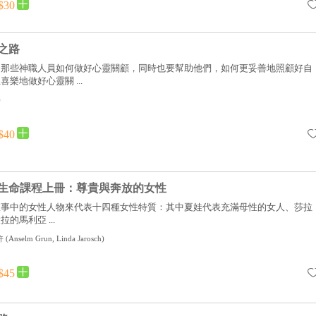
$30
之路
助那些神職人員如何做好心靈關顧，同時也要幫助他們，如何更妥善地照顧好自
樂地做好心靈關 ...
)
$40
的生命課程上冊：尊貴與奔放的女性
故事中的女性人物來代表十四種女性特質：其中夏娃代表充滿母性的女人、莎拉
的馬利亞 ...
許
(
Anselm Grun, Linda Jarosch
)
$45