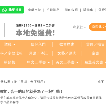
我要捐書
｜
奉獻支持
｜
招聘消息
｜
我的收藏
｜
購物車
｜
運費
滿HK$300＋選購1本二手書
出版社
本地免運費!
聖經
信仰入門
教會歷史
靈修／禱告
哲學／宗教比較
見證／傳記
文藝／勵志
童書
暢銷榜
中文二手書
英文二手書
精選英文書
項檢索結果（按「日期」倒序顯示）
朋友：合一的目的就是為了一起行動！
和天主教本篤會修士古倫神父，這兩位德國當代最出色的基督宗教靈修書籍作
作品影響德 ...