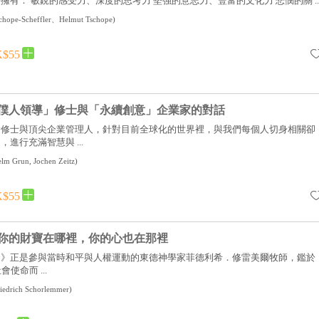
有： 敏銳的感受力、深度的思考力 堅強的意志力、豐富的文化力 悲憫的關 ..
schope-Scheffler、Helmut Tschope
)
$55
僕人領導」修士與「永續創意」企業家的對話
會修士與頂尖企業管理人，針對目前全球化的世界裡，與我們每個人切身相關卻
進行充滿智慧與 ...
lm Grun, Jochen Zeitz
)
$55
你的財寶在哪裡，你的心也在那裡
徒》正是參與當時和平與人權運動的東德神學家菲德利希．修雷美爾牧師，鑑於
使命而 ...
riedrich Schorlemmer
)