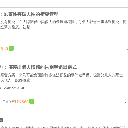
：以靈性突破人性的衝突管理
全沒有衝突。在人際關係中與個人的發展過程裡，每個人都會一再遇到衝突。衝
新的發展、並釐 ...
)
$30
別：傳達出個人情感的告別與追思儀式
急應變方案，來為可能會面對許多無法預見的事件做準備。但對於親人的死亡，
代人一般都極度 ...
th, Georg Schwika
)
HK$60
二手書低至
量