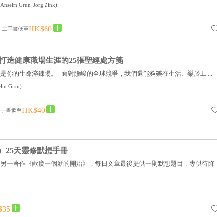
(
Anselm Grun, Jorg Zink
)
HK$60
二手書低至
：打造健康職場生涯的25張聖經處方箋
是你的生命淬鍊場。 面對險峻的全球競爭，我們還能夠樂在生活、樂於工 ...
elm Grun
)
HK$40
二手書低至
）25天靈修默想手冊
父另一著作《歡慶一個新的開始》，每日文章最後提供一則默想題目，專供待降
..
)
$35