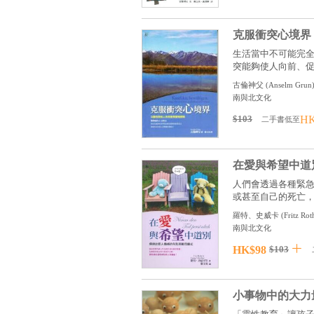
克服衝突心境界
生活當中不可能完
突能夠使人向前、促進
古倫神父
(
Anselm Grun
南與北文化
$103
HK
二手書低至
在愛與希望中道
人們會透過各種緊
或甚至自己的死亡，現
羅特、史威卡
(
Fritz Ro
南與北文化
HK$98
$103
小事物中的大力