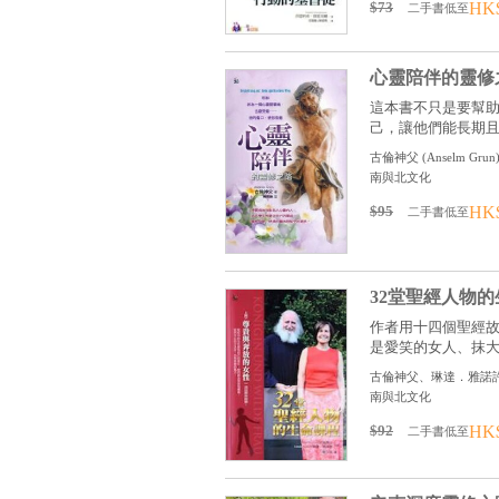
$73
HK
二手書低至
心靈陪伴的靈修
這本書不只是要幫
己，讓他們能長期且喜
古倫神父
(
Anselm Grun
南與北文化
$95
HK
二手書低至
32堂聖經人物
作者用十四個聖經
是愛笑的女人、抹大拉
古倫神父、琳達．雅諾
南與北文化
$92
HK
二手書低至