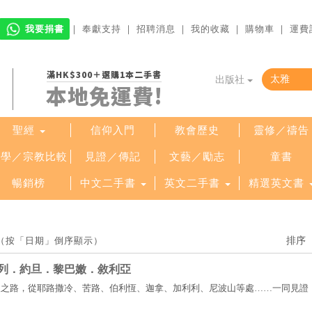
我要捐書
｜
奉獻支持
｜
招聘消息
｜
我的收藏
｜
購物車
｜
運費
滿HK$300＋選購1本二手書
出版社
本地免運費!
聖經
信仰入門
教會歷史
靈修／禱告
哲學／宗教比較
見證／傳記
文藝／勵志
童書
暢銷榜
中文二手書
英文二手書
精選英文書
果（按「日期」倒序顯示）
列．約旦．黎巴嫩．敘利亞
聖之路，從耶路撒冷、苦路、伯利恆、迦拿、加利利、尼波山等處……一同見證