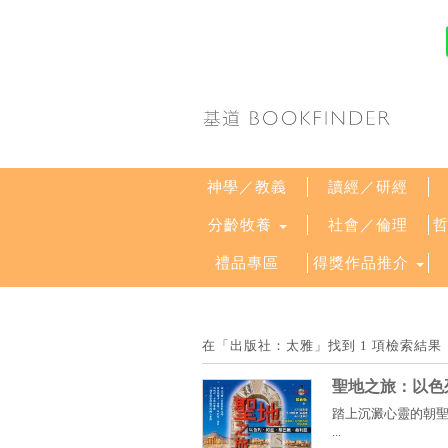
神學／教義
讀經／研經
分齡牧養
社會／倫理
禮品專區
得獎作品推介
在「出版社：太雅」找到 1 項檢索結
聖地之旅：以色
踏上沉澱心靈的朝
...