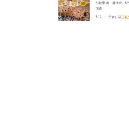
邱世崇 著、邱世崇、紀
太雅
$97
HK
二手書低至