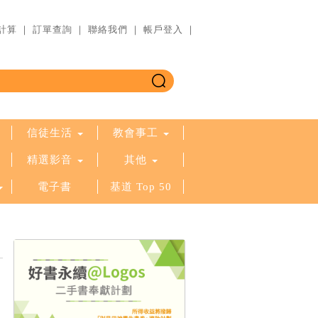
計算
｜
訂單查詢
｜
聯絡我們
｜
帳戶登入
｜
信徒生活
教會事工
精選影音
其他
電子書
基道 Top 50