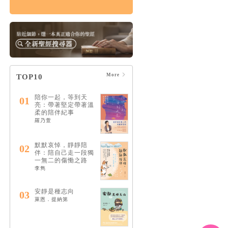
情緒，如何療癒：憂
慮、憤怒、壓力和憂
鬱的15個情緒解答
HK$122
$128
More
TOP10
陪你一起，等到天
01
亮：帶著堅定帶著溫
柔的陪伴紀事
羅乃萱
默默哀悼，靜靜陪
02
伴：陪自己走一段獨
一無二的傷慟之路
李雋
安靜是種志向
03
萊恩．提納第