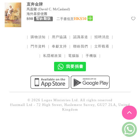
直奔金牌
見證／傳記
馬蓋蘭
(
David C. McCasland
)
海外基督使團
文藝／勵志
$98
HK$50
二手書低至
暫缺/斷版
童書
｜
購物須知
｜
用戶協議
｜
認識基道
｜
招聘消息
｜
精選影音
｜
門市資料
｜
奉獻支持
｜
聯絡我們
｜
立即觀看
｜
其他
｜
私隱權政策
｜
電腦版
｜
手機版
｜
禮品專區
我要捐書
得獎作品推介
暢銷榜
中文二手書
© 2026 Logos Ministries Ltd. All rights reserved
ffastmall Ltd - 72 High Street, Haslemere Surrey, GU27 2LA, United
英文二手書
Kingdom
精選英文書
電子書