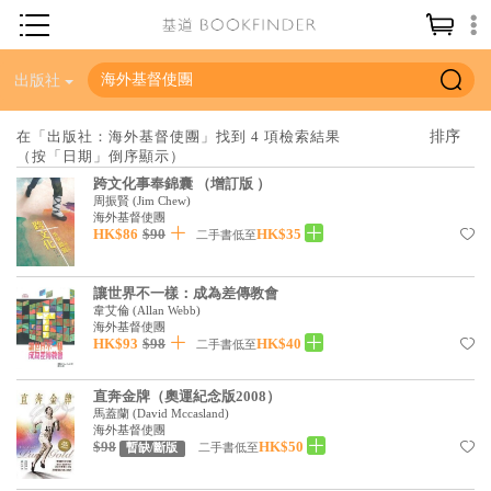
神學／教義
出版社
讀經／研經
在「出版社：海外基督使團」找到 4 項檢索結果
（按「日期」倒序顯示）
聖經
跨文化事奉錦囊 （增訂版 ）
信仰入門
周振賢
(
Jim Chew
)
海外基督使團
HK$86
$90
HK$35
教會歷史
二手書低至
靈修／禱告
讓世界不一樣：成為差傳教會
韋艾倫
(
Allan Webb
)
信徒生活
海外基督使團
HK$93
$98
HK$40
二手書低至
教會事工
分齡牧養
直奔金牌（奧運紀念版2008）
馬蓋蘭
(
David Mccasland
)
海外基督使團
社會／倫理
$98
HK$50
二手書低至
暫缺/斷版
哲學／宗教比較