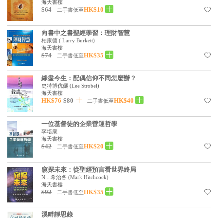
海天書樓
$64
HK$10
二手書低至
向書中之書聖經學習：理財智慧
柏康德
(
Larry Burkett
)
海天書樓
$74
HK$35
二手書低至
緣盡今生：配偶信仰不同怎麼辦？
史特博伉儷
(
Lee Strobel
)
海天書樓
HK$76
$80
HK$40
二手書低至
一位基督徒的企業營運哲學
李培康
海天書樓
$42
HK$20
二手書低至
窺探未來：從聖經預言看世界終局
N．希治各
(
Mark Hitchcock
)
海天書樓
$92
HK$35
二手書低至
溪畔靜思錄