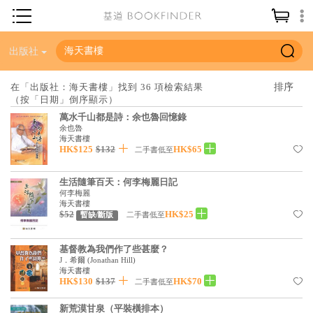
神學／教義
出版社
讀經／研經
在「出版社：海天書樓」找到 36 項檢索結果
（按「日期」倒序顯示）
聖經
萬水千山都是詩：余也魯回憶錄
信仰入門
余也魯
海天書樓
HK$125
$132
HK$65
教會歷史
二手書低至
靈修／禱告
生活隨筆百天：何李梅麗日記
何李梅麗
信徒生活
海天書樓
$52
HK$25
二手書低至
暫缺/斷版
教會事工
基督教為我們作了些甚麼？
分齡牧養
J．希爾
(
Jonathan Hill
)
海天書樓
社會／倫理
HK$130
$137
HK$70
二手書低至
哲學／宗教比較
新荒漠甘泉（平裝橫排本）