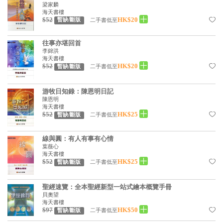
基道 Top 50
梁家麟
海天書樓
$52
HK$20
二手書低至
暫缺/斷版
往事亦堪回首
李錦洪
海天書樓
$52
HK$20
二手書低至
暫缺/斷版
游牧日知錄：陳恩明日記
陳恩明
海天書樓
$52
HK$25
二手書低至
暫缺/斷版
線與圓：有人有事有心情
葉薇心
海天書樓
$52
HK$25
二手書低至
暫缺/斷版
聖經速覽：全本聖經新型一站式繪本概覽手冊
貝奧望
海天書樓
$97
HK$50
二手書低至
暫缺/斷版