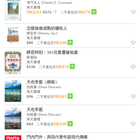
考門夫人
(
Charles E. Cowman
)
海天書樓
HK$163
$172
HK$70
二手書低至
怎樣做個成熟的禱告人
鄧宜舒
(
Dennis, Jay.
)
海天書樓
$80
HK$40
二手書低至
靜思時刻：365兒童靈修短篇
蔡麗娟
海天書樓
$136
HK$70
二手書低至
天色常藍（精裝）
包格廉
(
Denis Duncan
)
海天書樓
$96
HK$65
二手書低至
天色常藍
包格廉
(
Denis Duncan
)
海天書樓
$64
HK$30
二手書低至
門內門外：與現代青年談現代傳播