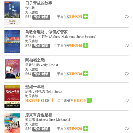
日子背後的故事
余也魯
海天書樓
$52
HK$25
二手書低至
暫缺/斷版
為教會理財，做個好管家
麥福士、司楚波
(
Aubrey Malphurs, Steve Stroope
)
海天書樓
$78
HK$40
二手書低至
暫缺/斷版
闊柏嶺之戀
露碧兒
(
Beverly Lewis
)
海天書樓
$64
HK$30
二手書低至
暫缺/斷版
聖經一年通
約翰．司托德
(
John Stott
)
海天書樓
HK$171
$180
HK$90
二手書低至
原來單身也是福
麥思潔
(
Luberta Dian Mcdonald
)
海天書樓
$50
HK$20
二手書低至
暫缺/斷版