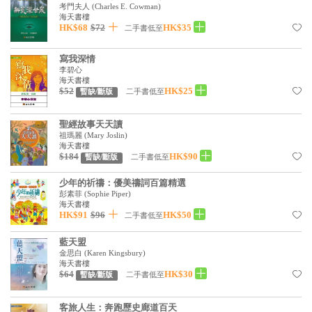
考門夫人
(
Charles E. Cowman
)
見證／傳記
海天書樓
HK$68
$72
HK$35
二手書低至
文藝／勵志
寫我深情
童書
李碧心
海天書樓
精選影音
$52
HK$25
二手書低至
暫缺/斷版
其他
聖經故事天天讀
祖瑪麗
(
Mary Joslin
)
禮品專區
海天書樓
$184
HK$90
二手書低至
暫缺/斷版
得獎作品推介
少年的祈禱：優美禱詞百篇精選
暢銷榜
彭素菲
(
Sophie Piper
)
海天書樓
中文二手書
HK$91
$96
HK$50
二手書低至
英文二手書
藍天盟
金思白
(
Karen Kingsbury
)
精選英文書
海天書樓
$64
HK$30
二手書低至
暫缺/斷版
電子書
客旅人生：奔跑歷史廊道百天