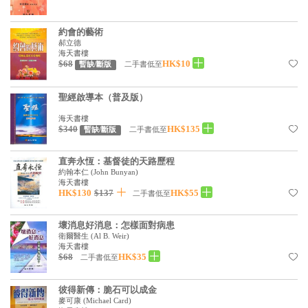
約會的藝術
郝立德
海天書樓
$68
HK$10
二手書低至
暫缺/斷版
聖經啟導本（普及版）
海天書樓
$340
HK$135
二手書低至
暫缺/斷版
直奔永恆：基督徒的天路歷程
約翰本仁
(
John Bunyan
)
海天書樓
HK$130
$137
HK$55
二手書低至
壞消息好消息：怎樣面對病患
衛爾醫生
(
Al B. Weir
)
海天書樓
$68
HK$35
二手書低至
彼得新傳：脆石可以成金
麥可康
(
Michael Card
)