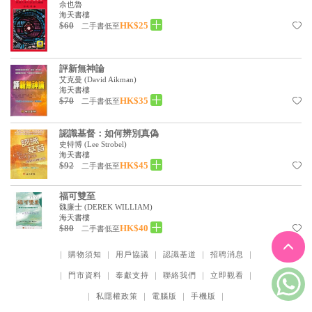
余也魯
海天書樓
$60
HK$25
二手書低至
評新無神論
艾克曼
(
David Aikman
)
海天書樓
$70
HK$35
二手書低至
認識基督：如何辨別真偽
史特博
(
Lee Strobel
)
海天書樓
$92
HK$45
二手書低至
福可雙至
魏廉士
(
DEREK WILLIAM
)
海天書樓
$80
HK$40
二手書低至
｜
購物須知
｜
用戶協議
｜
認識基道
｜
招聘消息
｜
｜
門市資料
｜
奉獻支持
｜
聯絡我們
｜
立即觀看
｜
｜
私隱權政策
｜
電腦版
｜
手機版
｜