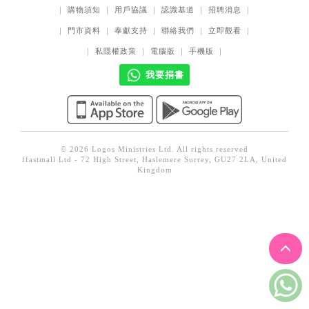
｜
購物須知
｜
用戶協議
｜
認識基道
｜
招聘消息
｜
見證／傳記
｜
門市資料
｜
奉獻支持
｜
聯絡我們
｜
立即觀看
｜
文藝／勵志
｜
私隱權政策
｜
電腦版
｜
手機版
｜
童書
我要捐書
精選影音
其他
禮品專區
© 2026 Logos Ministries Ltd. All rights reserved
ffastmall Ltd - 72 High Street, Haslemere Surrey, GU27 2LA, United
得獎作品推介
Kingdom
暢銷榜
中文二手書
英文二手書
精選英文書
電子書