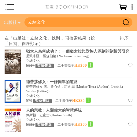
神學／教義
出版社
讀經／研經
在「出版社：立緒文化」找到 3 項檢索結果（按
「日期」倒序顯示）
聖經
猶太人為何成功？：一個猶太拉比對族人深刻的剖析與研究
信仰入門
尼凱米亞．羅森伯格
(
Nechemia Rotenberg
)
立緒文化
$117
HK$60
教會歷史
二手書低至
暫缺/斷版
靈修／禱告
德蕾莎修女：一條簡單的道路
德蕾莎修女 著、魯心妲．瓦迪 編
(
Mother Terea (Author), Lucinda
信徒生活
Vardey (Editor)
)
立緒文化
教會事工
$70
HK$35
二手書低至
暫缺/斷版
分齡牧養
人的宗教：人類偉大的智慧傳統
休斯頓．史密士
(
Huston Smith
)
立緒文化
社會／倫理
$133
HK$65
二手書低至
暫缺/斷版
哲學／宗教比較