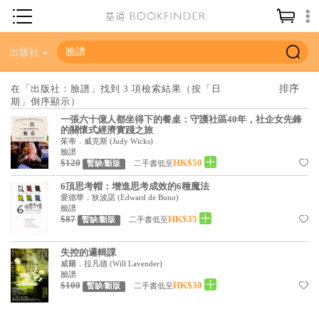
神學／教義
出版社
讀經／研經
在「出版社：臉譜」找到 3 項檢索結果（按「日
期」倒序顯示）
聖經
一張六十億人都坐得下的餐桌：守護社區40年，社企女先鋒
信仰入門
的關懷式經濟實踐之旅
茱蒂．威克斯
(
Judy Wicks
)
教會歷史
臉譜
$120
HK$50
二手書低至
暫缺/斷版
靈修／禱告
6頂思考帽：增進思考成效的6種魔法
愛德華．狄波諾
(
Edward de Bono
)
信徒生活
臉譜
$87
HK$35
二手書低至
暫缺/斷版
教會事工
失控的邏輯課
分齡牧養
威爾．拉凡德
(
Will Lavender
)
臉譜
社會／倫理
$100
HK$30
二手書低至
暫缺/斷版
哲學／宗教比較