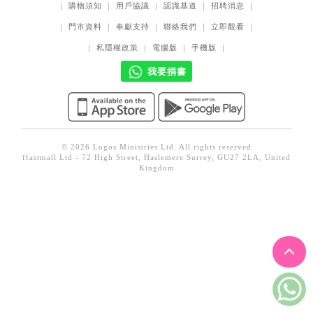
｜
購物須知
｜
用戶協議
｜
認識基道
｜
招聘消息
｜
見證／傳記
｜
門市資料
｜
奉獻支持
｜
聯絡我們
｜
立即觀看
｜
文藝／勵志
｜
私隱權政策
｜
電腦版
｜
手機版
｜
童書
我要捐書
精選影音
其他
禮品專區
© 2026 Logos Ministries Ltd. All rights reserved
ffastmall Ltd - 72 High Street, Haslemere Surrey, GU27 2LA, United
得獎作品推介
Kingdom
暢銷榜
中文二手書
英文二手書
精選英文書
電子書