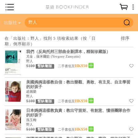
神學／教義
出版社
讀經／研經
在「出版社：野人」找到 5 項檢索結果（按「日
期」倒序顯示）
聖經
我們（反烏托邦三部曲全新譯本，精裝珍藏版）
信仰入門
尤金．薩米爾欽
(
Yevgeny Zamyatin
)
野人
$100
HK$50
教會歷史
二手書低至
暫缺/斷版
靈修／禱告
美國媽媽這樣教自信：教出樂觀、勇敢、有主見、自主學習
的好孩子
信徒生活
趙麗榮
野人
教會事工
$100
HK$50
二手書低至
暫缺/斷版
分齡牧養
日本媽媽這樣教負責：教出守規矩、有創意、懂得團隊合作
的好孩子
孫玉梅
社會／倫理
野人
$100
HK$50
二手書低至
暫缺/斷版
哲學／宗教比較