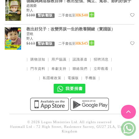
德國媽媽這樣教自律：教出堅強、獨立、寬容、節約好孩子
見證／傳記
趙麗榮
野人
$100
HK$40
二手書低至
暫缺/斷版
文藝／勵志
童書
教出好兒子：改變男孩一生的教養關鍵（實踐版）
雲曉
野人
精選影音
$113
HK$45
二手書低至
暫缺/斷版
其他
｜
購物須知
｜
用戶協議
｜
認識基道
｜
招聘消息
｜
禮品專區
｜
門市資料
｜
奉獻支持
｜
聯絡我們
｜
立即觀看
｜
得獎作品推介
｜
私隱權政策
｜
電腦版
｜
手機版
｜
暢銷榜
我要捐書
中文二手書
英文二手書
精選英文書
© 2026 Logos Ministries Ltd. All rights reserved
ffastmall Ltd - 72 High Street, Haslemere Surrey, GU27 2LA, United
電子書
Kingdom