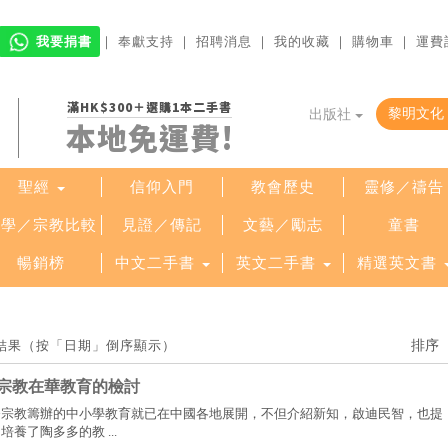
我要捐書
｜
奉獻支持
｜
招聘消息
｜
我的收藏
｜
購物車
｜
運費
滿HK$300＋選購1本二手書
出版社
本地免運費!
聖經
信仰入門
教會歷史
靈修／禱告
哲學／宗教比較
見證／傳記
文藝／勵志
童書
暢銷榜
中文二手書
英文二手書
精選英文書
索結果（按「日期」倒序顯示）
宗教在華教育的檢討
督宗教籌辦的中小學教育就已在中國各地展開，不但介紹新知，啟迪民智，也提
養了陶多多的教 ...