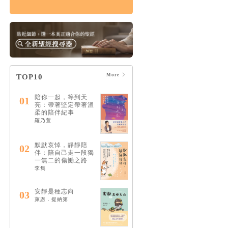
悲傷練習： 自我照顧
×情緒共存×人際關係
的溫柔支持，在孤單
中找回愛與希望
HK$143
$150
More
TOP10
陪你一起，等到天
01
亮：帶著堅定帶著溫
柔的陪伴紀事
羅乃萱
默默哀悼，靜靜陪
02
伴：陪自己走一段獨
一無二的傷慟之路
李雋
安靜是種志向
03
萊恩．提納第