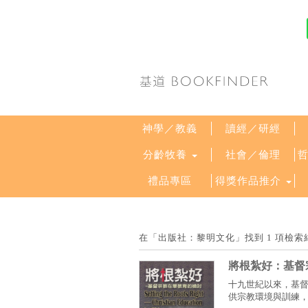
神學／教義
讀經／研經
分齡牧養
社會／倫理
禮品專區
得獎作品推介
在「出版社：黎明文化」找到 1 項檢
將根紮好：基督
十九世紀以來，基
供宗教環境與訓練，培