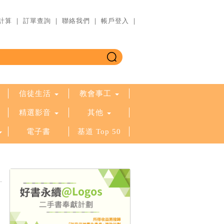
計算
｜
訂單查詢
｜
聯絡我們
｜
帳戶登入
｜
信徒生活
教會事工
精選影音
其他
電子書
基道 Top 50