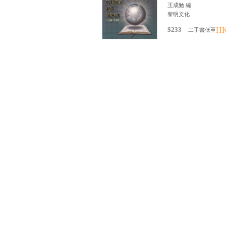
王成勉 編
黎明文化
$233
HK
二手書低至