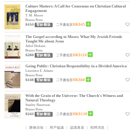
見證／傳記
Culture Matters: A Call for Consensus on Christian Cultural
Engagement
T. M. Moore
文藝／勵志
Brazos Press
$153
HK$45
二手書低至
暫缺/斷版
童書
The Gospel according to Moses: What My Jewish Friends
精選影音
Taught Me about Jesus
Athol Dickson
其他
Brazos Press
$280
HK$110
二手書低至
暫缺/斷版
禮品專區
Going Public: Christian Responsibility in a Divided America
得獎作品推介
Lawrence E. Adams
Brazos Press
$148
HK$60
二手書低至
暫缺/斷版
暢銷榜
中文二手書
With the Grain of the Universe: The Church's Witness and
Natural Theology
英文二手書
Stanley Hauerwas
Brazos Press
精選英文書
$243
HK$120
二手書低至
暫缺/斷版
電子書
｜
購物須知
｜
用戶協議
｜
認識基道
｜
招聘消息
｜