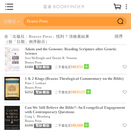
神學／教義
出版社
讀經／研經
在「出版社：Brazos Press」找到 7 項檢索結果
（按「日期」倒序顯示）
聖經
Adam and the Genome: Reading Scripture after Genetic
信仰入門
Science
Scot McKnight and Dennis R. Venema
教會歷史
Brazos Press
$180
HK$55
二手書低至
暫缺/斷版
靈修／禱告
1 & 2 Kings (Brazos Theological Commentary on the Bible)
Peter J. Leithart
信徒生活
Brazos Press
$252
HK$125
二手書低至
暫缺/斷版
教會事工
分齡牧養
Can We Still Believe the Bible?: An Evangelical Engagement
with Contemporary Questions
社會／倫理
Craig L. Blomberg
Brazos Press
$198
HK$80
哲學／宗教比較
二手書低至
暫缺/斷版