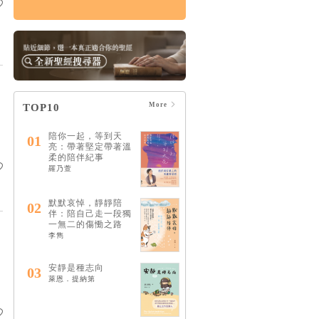
情緒，如何療癒：憂
慮、憤怒、壓力和憂
鬱的15個情緒解答
HK$122
$128
More
TOP10
陪你一起，等到天
01
亮：帶著堅定帶著溫
柔的陪伴紀事
羅乃萱
默默哀悼，靜靜陪
02
伴：陪自己走一段獨
一無二的傷慟之路
李雋
安靜是種志向
03
萊恩．提納第