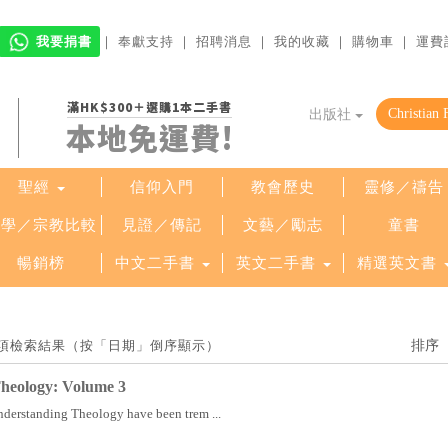
我要捐書
｜
奉獻支持
｜
招聘消息
｜
我的收藏
｜
購物車
｜
運費
滿HK$300＋選購1本二手書
出版社
本地免運費!
聖經
信仰入門
教會歷史
靈修／禱告
哲學／宗教比較
見證／傳記
文藝／勵志
童書
暢銷榜
中文二手書
英文二手書
精選英文書
找到 5 項檢索結果（按「日期」倒序顯示）
heology: Volume 3
Understanding Theology have been trem ...