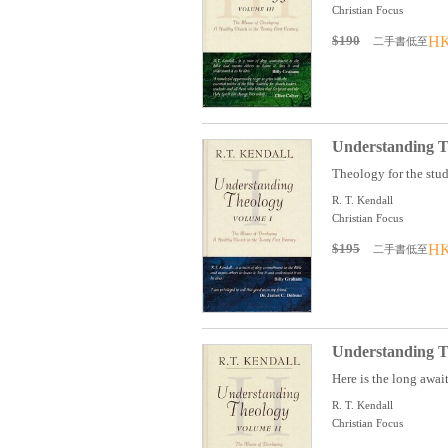
Christian Focus
$190
HK
二手書低至
Understanding T
Theology for the stude
R. T. Kendall
Christian Focus
$195
HK
二手書低至
Understanding T
Here is the long awai
R. T. Kendall
Christian Focus