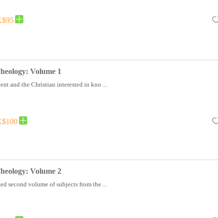
$95
heology: Volume 1
nt and the Christian interested in kno ...
$100
heology: Volume 2
ted second volume of subjects from the ...