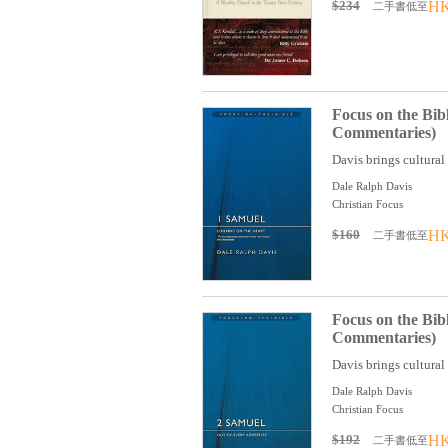
$234
HK
二手書低至
Focus on the Bib
Commentaries)
Davis brings cultural a
Dale Ralph Davis
Christian Focus
$160
HK
二手書低至
Focus on the Bib
Commentaries)
Davis brings cultural a
Dale Ralph Davis
Christian Focus
$192
HK
二手書低至