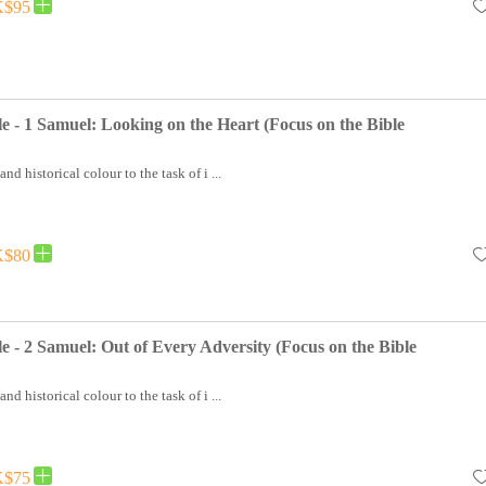
$95
le - 1 Samuel: Looking on the Heart (Focus on the Bible
nd historical colour to the task of i ...
$80
le - 2 Samuel: Out of Every Adversity (Focus on the Bible
nd historical colour to the task of i ...
$75