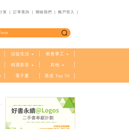
計算
｜
訂單查詢
｜
聯絡我們
｜
帳戶登入
｜
信徒生活
教會事工
精選影音
其他
電子書
基道 Top 50