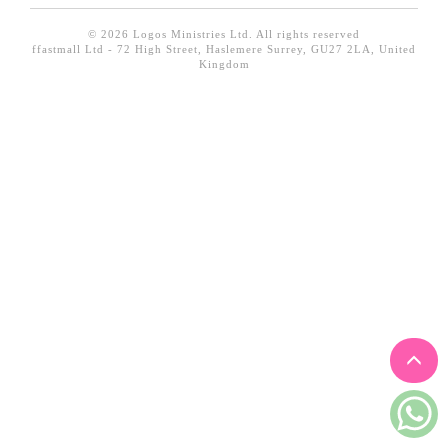
見證／傳記
© 2026 Logos Ministries Ltd. All rights reserved
ffastmall Ltd - 72 High Street, Haslemere Surrey, GU27 2LA, United
文藝／勵志
Kingdom
童書
精選影音
其他
禮品專區
得獎作品推介
暢銷榜
中文二手書
英文二手書
精選英文書
電子書