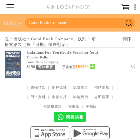
神學／教義
出版社
讀經／研經
在「出版社：Good Book Company」找到 1 項
檢索結果（按「日期」倒序顯示）
聖經
Galatians For You (God's Word for You)
信仰入門
Timothy Keller
Good Book Company
$150
HK$60
教會歷史
二手書低至
暫缺/斷版
靈修／禱告
｜
購物須知
｜
用戶協議
｜
認識基道
｜
招聘消息
｜
信徒生活
｜
門市資料
｜
奉獻支持
｜
聯絡我們
｜
立即觀看
｜
教會事工
｜
私隱權政策
｜
電腦版
｜
手機版
｜
分齡牧養
我要捐書
社會／倫理
哲學／宗教比較