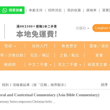
我要捐書
｜
奉獻支持
｜
招聘消息
｜
我的收藏
｜
購物車
｜
運費
滿HK$300＋選購1本二手書
出版社
本地免運費!
聖經
信仰入門
教會歷史
靈修／禱告
哲學／宗教比較
見證／傳記
文藝／勵志
童書
暢銷榜
中文二手書
英文二手書
精選英文書
brary」找到 1 項檢索結果（按「日期」倒序顯示）
storal and Contextual Commentary (Asia Bible Commentary)
ntary Series empowers Christian belie ...