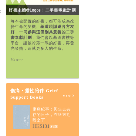
每本被閒置的好書，都可能成為改
變生命的契機。
基道現誠邀各方友
好，一同參與這個別具意義的二手
書奉獻計劃
，我們會以基道書樓等
平台，讓被冷落一隅的好書，再發
光發熱，造就更多人的生命。
More>>
傷痛・靈性陪伴 Grief
More
Support Books
傷痛紀事：與失去共
存的日子，在終末期
盼之下
HK$131
$138