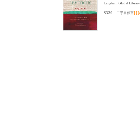
Langham Global Library
$320
HK
二手書低至