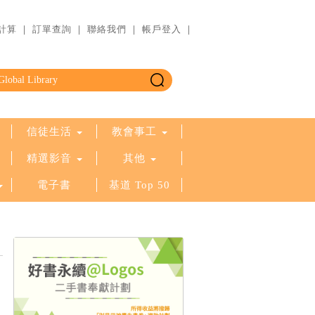
計算
｜
訂單查詢
｜
聯絡我們
｜
帳戶登入
｜
信徒生活
教會事工
精選影音
其他
電子書
基道 Top 50