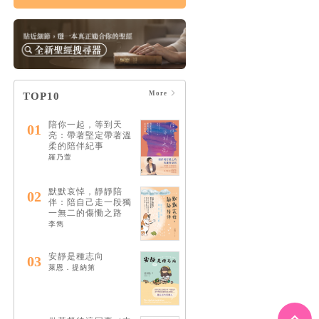
More
TOP10
陪你一起，等到天
01
亮：帶著堅定帶著溫
柔的陪伴紀事
羅乃萱
默默哀悼，靜靜陪
02
伴：陪自己走一段獨
一無二的傷慟之路
李雋
安靜是種志向
03
萊恩．提納第