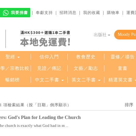
我要捐書
｜
奉獻支持
｜
招聘消息
｜
我的收藏
｜
購物車
｜
運費
滿HK$300＋選購1本二手書
出版社
本地免運費!
聖經
信仰入門
教會歷史
靈修／禱告
哲學／宗教比較
見證／傳記
文藝／勵志
童書
暢銷榜
中文二手書
英文二手書
精選英文書
」找到 1 項檢索結果（按「日期」倒序顯示）
rs: God's Plan for Leading the Church
the church is exactly what God had in m ...