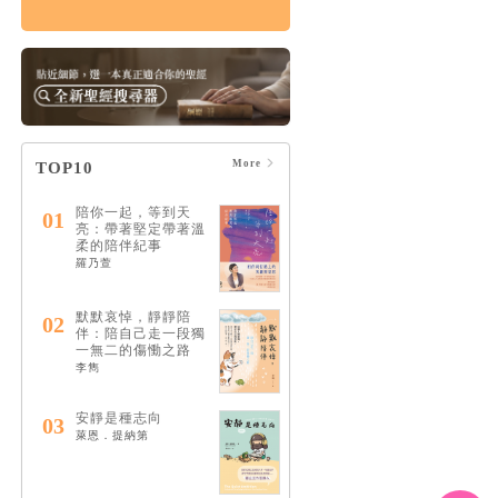
悲傷練習： 自我照顧
×情緒共存×人際關係
的溫柔支持，在孤單
中找回愛與希望
HK$143
$150
More
TOP10
陪你一起，等到天
01
亮：帶著堅定帶著溫
柔的陪伴紀事
羅乃萱
默默哀悼，靜靜陪
02
伴：陪自己走一段獨
一無二的傷慟之路
李雋
安靜是種志向
03
萊恩．提納第