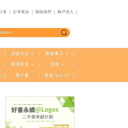
計算
｜
訂單查詢
｜
聯絡我們
｜
帳戶登入
｜
信徒生活
教會事工
精選影音
其他
電子書
基道 Top 50