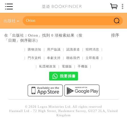
神學／教義
出版社
讀經／研經
在「出版社：Orion」找到 0 項檢索結果（按
「日期」倒序顯示）
聖經
｜
購物須知
｜
用戶協議
｜
認識基道
｜
招聘消息
｜
信仰入門
｜
門市資料
｜
奉獻支持
｜
聯絡我們
｜
立即觀看
｜
教會歷史
｜
私隱權政策
｜
電腦版
｜
手機版
｜
靈修／禱告
我要捐書
信徒生活
教會事工
分齡牧養
© 2026 Logos Ministries Ltd. All rights reserved
ffastmall Ltd - 72 High Street, Haslemere Surrey, GU27 2LA, United
社會／倫理
Kingdom
哲學／宗教比較