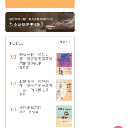
痛苦的上帝：楊腓力
的苦難神學
HK$164
$173
More
TOP10
陪你一起，等到天
01
亮：帶著堅定帶著溫
柔的陪伴紀事
羅乃萱
默默哀悼，靜靜陪
02
伴：陪自己走一段獨
一無二的傷慟之路
李雋
安靜是種志向
03
萊恩．提納第