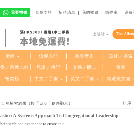
我要捐書
｜
奉獻支持
｜
招聘消息
｜
我的收藏
｜
購物車
｜
運費
滿HK$300＋選購1本二手書
出版社
本地免運費!
聖經
信仰入門
教會歷史
靈修／禱告
哲學／宗教比較
見證／傳記
文藝／勵志
童書
暢銷榜
中文二手書
英文二手書
精選英文書
te」找到 1 項檢索結果（按「日期」倒序顯示）
astor: A Systems Approach To Congregational Leadership
heir combined experience to create an e ...