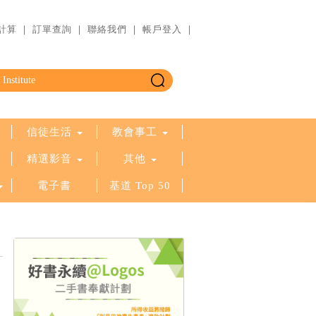
計算
｜
訂單查詢
｜
聯絡我們
｜
帳戶登入
｜
信徒生活
教會事工
精選影音
其他
電子書
基道 Top 50