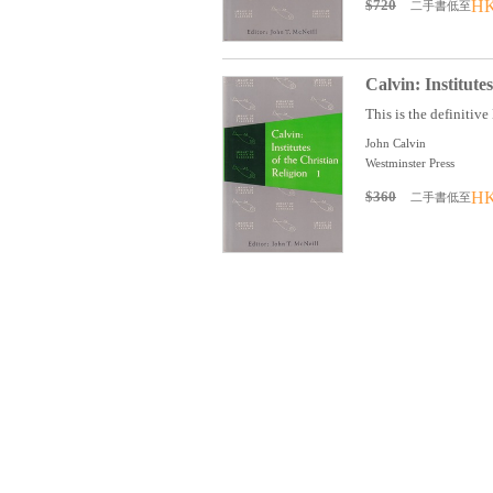
$720
HK
二手書低至
Calvin: Institutes
This is the definitive
John Calvin
Westminster Press
$360
HK
二手書低至