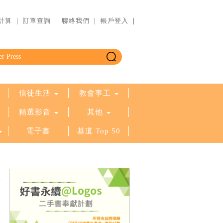
計算
｜
訂單查詢
｜
聯絡我們
｜
帳戶登入
｜
信徒生活
教會事工
精選影音
其他
電子書
基道 Top 50