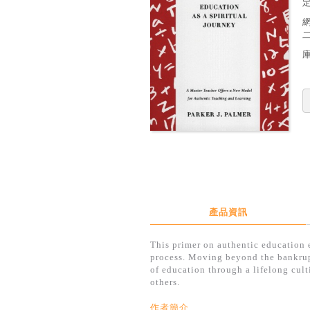
定
產品資訊
This primer on authentic education 
process. Moving beyond the bankrupt
of education through a lifelong cult
others.
作者簡介