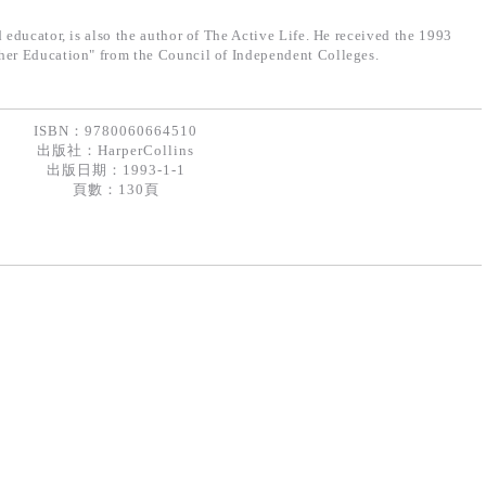
d educator, is also the author of The Active Life. He received the 1993
her Education" from the Council of Independent Colleges.
ISBN：9780060664510
出版社：
HarperCollins
出版日期：1993-1-1
頁數：130頁