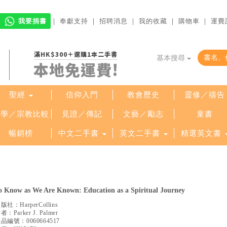
我要捐書
｜
奉獻支持
｜
招聘消息
｜
我的收藏
｜
購物車
｜
運費
滿HK$300＋選購1本二手書
基本搜尋
本地免運費!
聖經
信仰入門
教會歷史
靈修／禱告
哲學／宗教比較
見證／傳記
文藝／勵志
童書
暢銷榜
中文二手書
英文二手書
精選英文書
o Know as We Are Known: Education as a Spiritual Journey
出版社：
HarperCollins
作者：
Parker J. Palmer
產品編號：
0060664517