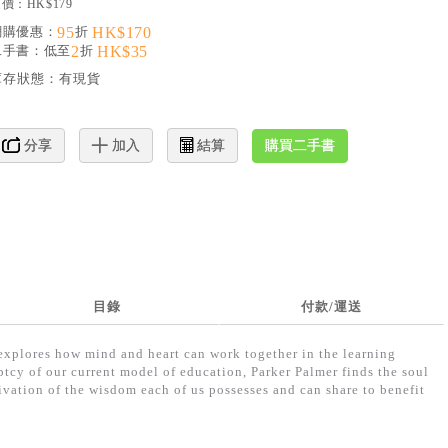
價：HK$179
網購優惠：
95
折
HK$170
二手書：低至
2
折
HK$35
庫存狀態：
有現貨
購買二手書
分享
加入
結算
目錄
付款/運送
explores how mind and heart can work together in the learning
cy of our current model of education, Parker Palmer finds the soul
ivation of the wisdom each of us possesses and can share to benefit