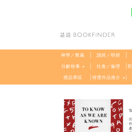
神學／教義
讀經／研經
分齡牧養
社會／倫理
禮品專區
得獎作品推介
T