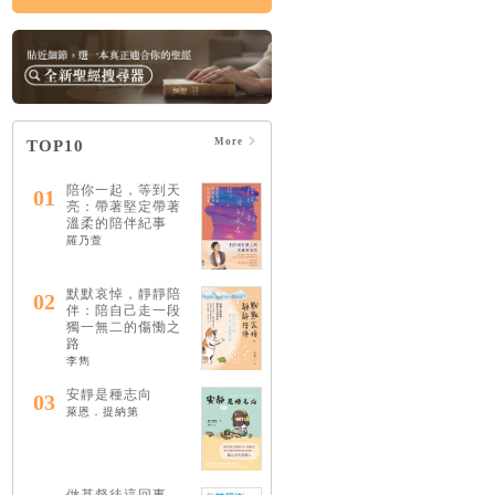
More
TOP10
陪你一起，等到天
01
亮：帶著堅定帶著
溫柔的陪伴紀事
羅乃萱
默默哀悼，靜靜陪
02
伴：陪自己走一段
獨一無二的傷慟之
路
李雋
安靜是種志向
03
萊恩．提納第