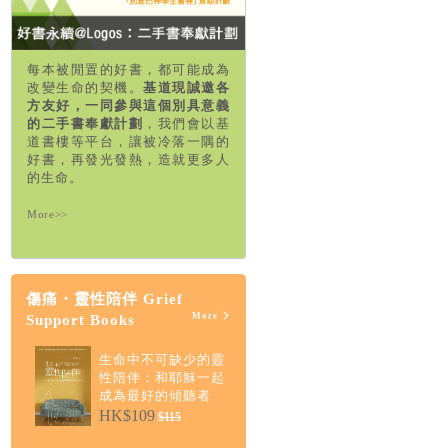
每本被閒置的好書，都可能成為
改變生命的契機。
基道現誠邀各
方友好，一同參與這個別具意義
的二手書奉獻計劃
，我們會以基
道書樓等平台，讓被冷落一隅的
好書，再發光發熱，造就更多人
的生命。
More>>
傷痛・靈性陪伴 Grief
More
Support Books
生命中不可缺少的靈
性陪伴：和耶穌一起
成為最好的傾聽者
HK$109
$115