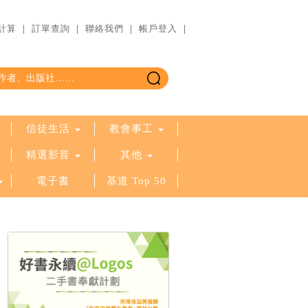
計算
｜
訂單查詢
｜
聯絡我們
｜
帳戶登入
｜
信徒生活
教會事工
精選影音
其他
電子書
基道 Top 50