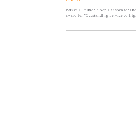
Parker J. Palmer, a popular speaker an
award for "Outstanding Service to Hig